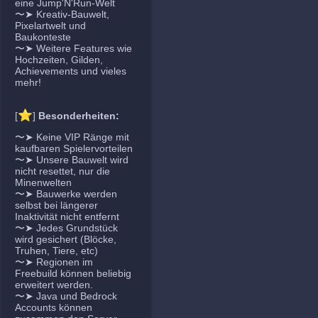
eine Jump'N'Run-Welt
〜➤ Kreativ-Bauwelt,
Pixelartwelt und
Baukonteste
〜➤ Weitere Features wie
Hochzeiten, Gilden,
Achievements und vieles
mehr!
⭐
[
]
Besonderheiten:
〜➤ Keine VIP Ränge mit
kaufbaren Spielervorteilen
〜➤ Unsere Bauwelt wird
nicht resettet, nur die
Minenwelten
〜➤ Bauwerke werden
selbst bei längerer
Inaktivität nicht entfernt
〜➤ Jedes Grundstück
wird gesichert (Blöcke,
Truhen, Tiere, etc)
〜➤ Regionen im
Freebuild können beliebig
erweitert werden.
〜➤ Java und Bedrock
Accounts können