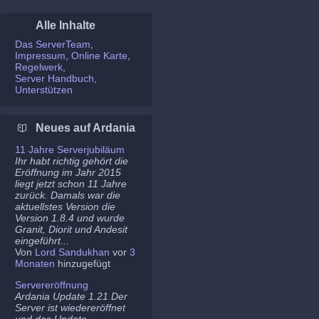
Alle Inhalte
Das ServerTeam
Impressum
Online Karte
Regelwerk
Server Handbuch
Unterstützen
Neues auf Ardania
11 Jahre Serverjubiläum
Ihr habt richtig gehört die
Eröffnung im Jahr 2015
liegt jetzt schon 11 Jahre
zurück. Damals war die
aktuellstes Version die
Version 1.8.4 und wurde
Granit, Diorit und Andesit
eingeführt...
Von
Lord Sandukhan
vor
3
Monaten
hinzugefügt
Servereröffnung
Ardania Update 1.21 Der
Server ist wiedereröffnet
und das Update