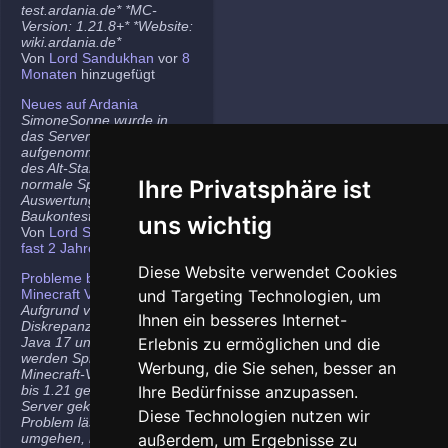
test.ardania.de* *MC-
Version: 1.21.8+* *Website:
wiki.ardania.de*
Von
Lord Sandukhan
vor
8
Monaten
hinzugefügt
Neues auf Ardania
SimoneSonne wurde in
das Server-Team
aufgenommen, Freigabe
des Alt-Stammi Ranges für
Ihre Privatsphäre ist
normale Spieler,
Auswertung des letzten
Baukontest.
uns wichtig
Von
Lord Sandukhan
vor
fast 2 Jahren
hinzugefügt
Diese Website verwendet Cookies
Probleme bei neueren
Minecraft Versionen
und Targeting Technologien, um
Aufgrund von
Ihnen ein besseres Internet-
Diskrepanzen zwischen
Java 17 und Java 21
Erlebnis zu ermöglichen und die
werden Spieler auf den
Werbung, die Sie sehen, besser an
Minecraft-Versionen 1.20.5
bis 1.21 gelegentlich vom
Ihre Bedürfnisse anzupassen.
Server gekickt. Das
Diese Technologien nutzen wir
Problem lässt sich
umgehen, indem ihr die
außerdem, um Ergebnisse zu