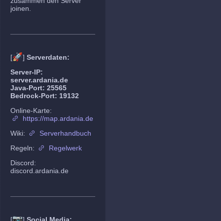
zusammen den Server
joinen.
🚀
[
]
Serverdaten:
Server-IP:
server.ardania.de
Java-Port: 25565
Bedrock-Port: 19132
Online-Karte:
https://map.ardania.de
Wiki:
Serverhandbuch
Regeln:
Regelwerk
Discord:
discord.ardania.de
📷
[
]
Social Media: