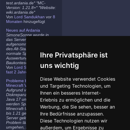
test.ardania.de* *MC-
Version: 1.21.8+* *Website:
wiki.ardania.de*
Von
Lord Sandukhan
vor
8
Monaten
hinzugefügt
Neues auf Ardania
SimoneSonne wurde in
das Server-Team
aufgenommen, Freigabe
des Alt-Stammi Ranges für
Ihre Privatsphäre ist
normale Spieler,
Auswertung des letzten
Baukontest.
uns wichtig
Von
Lord Sandukhan
vor
fast 2 Jahren
hinzugefügt
Diese Website verwendet Cookies
Probleme bei neueren
Minecraft Versionen
und Targeting Technologien, um
Aufgrund von
Ihnen ein besseres Internet-
Diskrepanzen zwischen
Java 17 und Java 21
Erlebnis zu ermöglichen und die
werden Spieler auf den
Werbung, die Sie sehen, besser an
Minecraft-Versionen 1.20.5
bis 1.21 gelegentlich vom
Ihre Bedürfnisse anzupassen.
Server gekickt. Das
Diese Technologien nutzen wir
Problem lässt sich
umgehen, indem ihr die
außerdem, um Ergebnisse zu