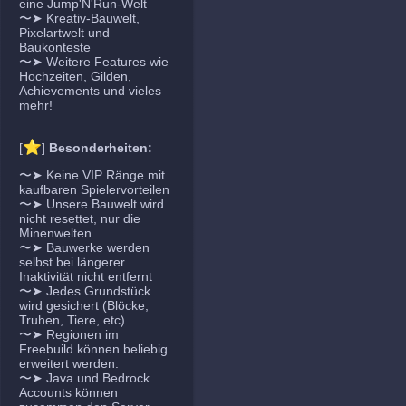
eine Jump'N'Run-Welt
〜➤ Kreativ-Bauwelt,
Pixelartwelt und
Baukonteste
〜➤ Weitere Features wie
Hochzeiten, Gilden,
Achievements und vieles
mehr!
⭐
[
]
Besonderheiten:
〜➤ Keine VIP Ränge mit
kaufbaren Spielervorteilen
〜➤ Unsere Bauwelt wird
nicht resettet, nur die
Minenwelten
〜➤ Bauwerke werden
selbst bei längerer
Inaktivität nicht entfernt
〜➤ Jedes Grundstück
wird gesichert (Blöcke,
Truhen, Tiere, etc)
〜➤ Regionen im
Freebuild können beliebig
erweitert werden.
〜➤ Java und Bedrock
Accounts können