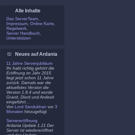
Alle Inhalte
Das ServerTeam
Impressum
Online Karte
Regelwerk
Server Handbuch
Unterstützen
Neues auf Ardania
11 Jahre Serverjubiläum
Ihr habt richtig gehört die
Eröffnung im Jahr 2015
liegt jetzt schon 11 Jahre
zurück. Damals war die
aktuellstes Version die
Version 1.8.4 und wurde
Granit, Diorit und Andesit
eingeführt...
Von
Lord Sandukhan
vor
3
Monaten
hinzugefügt
Servereröffnung
Ardania Update 1.21 Der
Server ist wiedereröffnet
und das Update