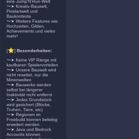
eine Jump'N'Run-Welt
〜➤ Kreativ-Bauwelt,
Pixelartwelt und
Baukonteste
〜➤ Weitere Features wie
Hochzeiten, Gilden,
Achievements und vieles
mehr!
⭐
[
]
Besonderheiten:
〜➤ Keine VIP Ränge mit
kaufbaren Spielervorteilen
〜➤ Unsere Bauwelt wird
nicht resettet, nur die
Minenwelten
〜➤ Bauwerke werden
selbst bei längerer
Inaktivität nicht entfernt
〜➤ Jedes Grundstück
wird gesichert (Blöcke,
Truhen, Tiere, etc)
〜➤ Regionen im
Freebuild können beliebig
erweitert werden.
〜➤ Java und Bedrock
Accounts können