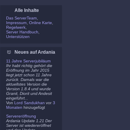
Alle Inhalte
Das ServerTeam
Impressum
Online Karte
Regelwerk
Server Handbuch
Unterstützen
Neues auf Ardania
11 Jahre Serverjubiläum
Ihr habt richtig gehört die
Eröffnung im Jahr 2015
liegt jetzt schon 11 Jahre
zurück. Damals war die
aktuellstes Version die
Version 1.8.4 und wurde
Granit, Diorit und Andesit
eingeführt...
Von
Lord Sandukhan
vor
3
Monaten
hinzugefügt
Servereröffnung
Ardania Update 1.21 Der
Server ist wiedereröffnet
und das Update