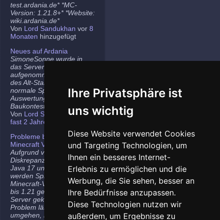
test.ardania.de* *MC-
Version: 1.21.8+* *Website:
wiki.ardania.de*
Von
Lord Sandukhan
vor
8
Monaten
hinzugefügt
Neues auf Ardania
SimoneSonne wurde in
das Server-Team
aufgenommen, Freigabe
des Alt-Stammi Ranges für
Ihre Privatsphäre ist
normale Spieler,
Auswertung des letzten
Baukontest.
uns wichtig
Von
Lord Sandukhan
vor
fast 2 Jahren
hinzugefügt
Diese Website verwendet Cookies
Probleme bei neueren
Minecraft Versionen
und Targeting Technologien, um
Aufgrund von
Ihnen ein besseres Internet-
Diskrepanzen zwischen
Java 17 und Java 21
Erlebnis zu ermöglichen und die
werden Spieler auf den
Werbung, die Sie sehen, besser an
Minecraft-Versionen 1.20.5
bis 1.21 gelegentlich vom
Ihre Bedürfnisse anzupassen.
Server gekickt. Das
Diese Technologien nutzen wir
Problem lässt sich
umgehen, indem ihr die
außerdem, um Ergebnisse zu