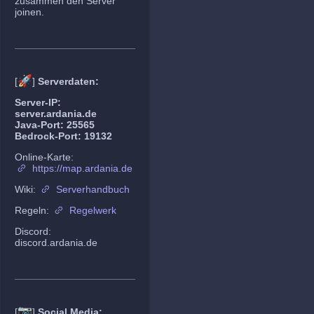
zusammen den Server
joinen.
🚀
[
]
Serverdaten:
Server-IP:
server.ardania.de
Java-Port: 25565
Bedrock-Port: 19132
Online-Karte:
https://map.ardania.de
Wiki:
Serverhandbuch
Regeln:
Regelwerk
Discord:
discord.ardania.de
📷
[
]
Social Media: