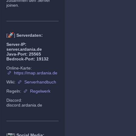
zusammen den Server
joinen.
🚀
[
]
Serverdaten:
Server-IP:
server.ardania.de
Java-Port: 25565
Bedrock-Port: 19132
Online-Karte:
https://map.ardania.de
Wiki:
Serverhandbuch
Regeln:
Regelwerk
Discord:
discord.ardania.de
📷
[
]
Social Media: