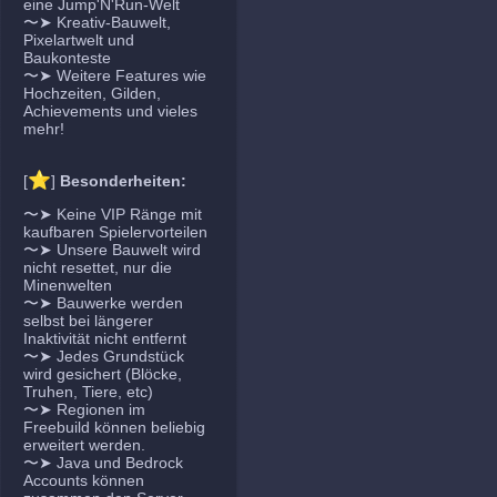
eine Jump'N'Run-Welt
〜➤ Kreativ-Bauwelt,
Pixelartwelt und
Baukonteste
〜➤ Weitere Features wie
Hochzeiten, Gilden,
Achievements und vieles
mehr!
⭐
[
]
Besonderheiten:
〜➤ Keine VIP Ränge mit
kaufbaren Spielervorteilen
〜➤ Unsere Bauwelt wird
nicht resettet, nur die
Minenwelten
〜➤ Bauwerke werden
selbst bei längerer
Inaktivität nicht entfernt
〜➤ Jedes Grundstück
wird gesichert (Blöcke,
Truhen, Tiere, etc)
〜➤ Regionen im
Freebuild können beliebig
erweitert werden.
〜➤ Java und Bedrock
Accounts können