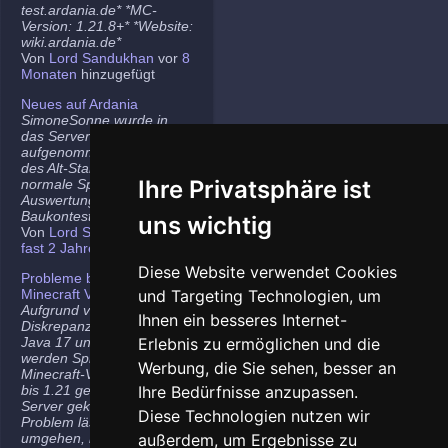
test.ardania.de* *MC-
Version: 1.21.8+* *Website:
wiki.ardania.de*
Von
Lord Sandukhan
vor
8
Monaten
hinzugefügt
Neues auf Ardania
SimoneSonne wurde in
das Server-Team
aufgenommen, Freigabe
des Alt-Stammi Ranges für
Ihre Privatsphäre ist
normale Spieler,
Auswertung des letzten
Baukontest.
uns wichtig
Von
Lord Sandukhan
vor
fast 2 Jahren
hinzugefügt
Diese Website verwendet Cookies
Probleme bei neueren
Minecraft Versionen
und Targeting Technologien, um
Aufgrund von
Ihnen ein besseres Internet-
Diskrepanzen zwischen
Java 17 und Java 21
Erlebnis zu ermöglichen und die
werden Spieler auf den
Werbung, die Sie sehen, besser an
Minecraft-Versionen 1.20.5
bis 1.21 gelegentlich vom
Ihre Bedürfnisse anzupassen.
Server gekickt. Das
Diese Technologien nutzen wir
Problem lässt sich
umgehen, indem ihr die
außerdem, um Ergebnisse zu