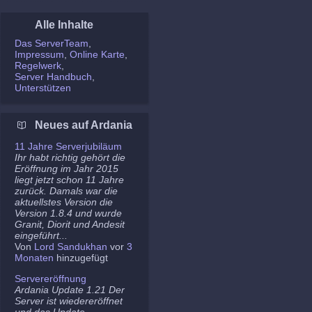
Alle Inhalte
Das ServerTeam
Impressum
Online Karte
Regelwerk
Server Handbuch
Unterstützen
Neues auf Ardania
11 Jahre Serverjubiläum
Ihr habt richtig gehört die
Eröffnung im Jahr 2015
liegt jetzt schon 11 Jahre
zurück. Damals war die
aktuellstes Version die
Version 1.8.4 und wurde
Granit, Diorit und Andesit
eingeführt...
Von
Lord Sandukhan
vor
3
Monaten
hinzugefügt
Servereröffnung
Ardania Update 1.21 Der
Server ist wiedereröffnet
und das Update