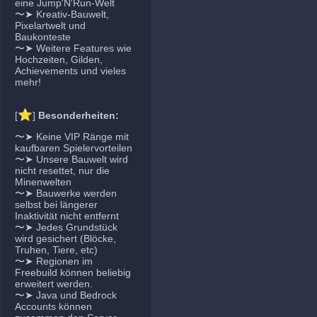
eine Jump'N'Run-Welt
〜➤ Kreativ-Bauwelt,
Pixelartwelt und
Baukonteste
〜➤ Weitere Features wie
Hochzeiten, Gilden,
Achievements und vieles
mehr!
⭐
[
]
Besonderheiten:
〜➤ Keine VIP Ränge mit
kaufbaren Spielervorteilen
〜➤ Unsere Bauwelt wird
nicht resettet, nur die
Minenwelten
〜➤ Bauwerke werden
selbst bei längerer
Inaktivität nicht entfernt
〜➤ Jedes Grundstück
wird gesichert (Blöcke,
Truhen, Tiere, etc)
〜➤ Regionen im
Freebuild können beliebig
erweitert werden.
〜➤ Java und Bedrock
Accounts können