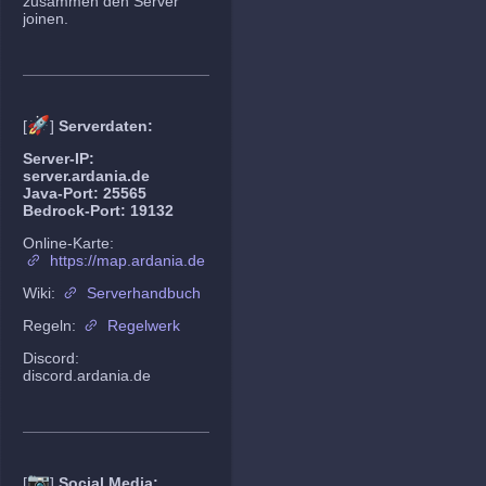
zusammen den Server
joinen.
🚀
[
]
Serverdaten:
Server-IP:
server.ardania.de
Java-Port: 25565
Bedrock-Port: 19132
Online-Karte:
https://map.ardania.de
Wiki:
Serverhandbuch
Regeln:
Regelwerk
Discord:
discord.ardania.de
📷
[
]
Social Media: