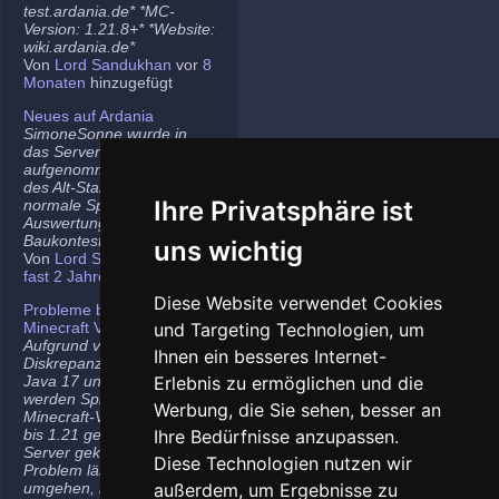
test.ardania.de* *MC-
Version: 1.21.8+* *Website:
wiki.ardania.de*
Von
Lord Sandukhan
vor
8
Monaten
hinzugefügt
Neues auf Ardania
SimoneSonne wurde in
das Server-Team
aufgenommen, Freigabe
des Alt-Stammi Ranges für
Ihre Privatsphäre ist
normale Spieler,
Auswertung des letzten
Baukontest.
uns wichtig
Von
Lord Sandukhan
vor
fast 2 Jahren
hinzugefügt
Diese Website verwendet Cookies
Probleme bei neueren
Minecraft Versionen
und Targeting Technologien, um
Aufgrund von
Ihnen ein besseres Internet-
Diskrepanzen zwischen
Java 17 und Java 21
Erlebnis zu ermöglichen und die
werden Spieler auf den
Werbung, die Sie sehen, besser an
Minecraft-Versionen 1.20.5
bis 1.21 gelegentlich vom
Ihre Bedürfnisse anzupassen.
Server gekickt. Das
Diese Technologien nutzen wir
Problem lässt sich
umgehen, indem ihr die
außerdem, um Ergebnisse zu