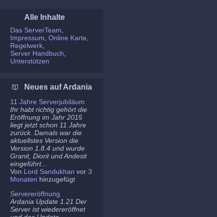
Alle Inhalte
Das ServerTeam
Impressum
Online Karte
Regelwerk
Server Handbuch
Unterstützen
Neues auf Ardania
11 Jahre Serverjubiläum
Ihr habt richtig gehört die
Eröffnung im Jahr 2015
liegt jetzt schon 11 Jahre
zurück. Damals war die
aktuellstes Version die
Version 1.8.4 und wurde
Granit, Diorit und Andesit
eingeführt...
Von
Lord Sandukhan
vor
3
Monaten
hinzugefügt
Servereröffnung
Ardania Update 1.21 Der
Server ist wiedereröffnet
und das Update