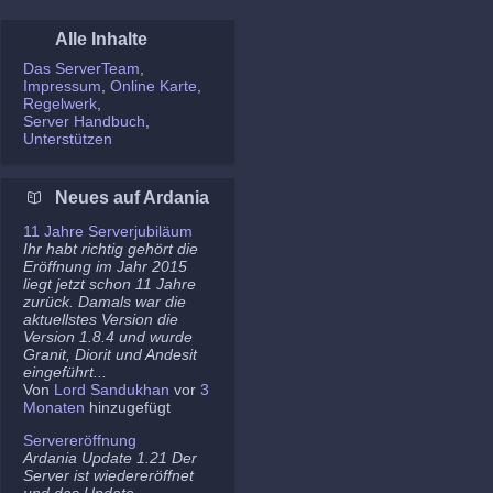
Alle Inhalte
Das ServerTeam
Impressum
Online Karte
Regelwerk
Server Handbuch
Unterstützen
Neues auf Ardania
11 Jahre Serverjubiläum
Ihr habt richtig gehört die
Eröffnung im Jahr 2015
liegt jetzt schon 11 Jahre
zurück. Damals war die
aktuellstes Version die
Version 1.8.4 und wurde
Granit, Diorit und Andesit
eingeführt...
Von
Lord Sandukhan
vor
3
Monaten
hinzugefügt
Servereröffnung
Ardania Update 1.21 Der
Server ist wiedereröffnet
und das Update