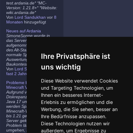
test.ardania.de* *MC-
Version: 1.21.8+* *Website:
wiki.ardania.de*
Von
Lord Sandukhan
vor
8
Monaten
hinzugefügt
Neues auf Ardania
SimoneSonne wurde in
das Server-Team
aufgenommen, Freigabe
des Alt-Stammi Ranges für
Ihre Privatsphäre ist
normale Spieler,
Auswertung des letzten
Baukontest.
uns wichtig
Von
Lord Sandukhan
vor
fast 2 Jahren
hinzugefügt
Diese Website verwendet Cookies
Probleme bei neueren
Minecraft Versionen
und Targeting Technologien, um
Aufgrund von
Ihnen ein besseres Internet-
Diskrepanzen zwischen
Java 17 und Java 21
Erlebnis zu ermöglichen und die
werden Spieler auf den
Werbung, die Sie sehen, besser an
Minecraft-Versionen 1.20.5
bis 1.21 gelegentlich vom
Ihre Bedürfnisse anzupassen.
Server gekickt. Das
Diese Technologien nutzen wir
Problem lässt sich
umgehen, indem ihr die
außerdem, um Ergebnisse zu