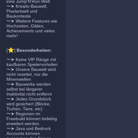
eine Jump'N'Run-Welt
〜➤ Kreativ-Bauwelt,
Pixelartwelt und
Baukonteste
〜➤ Weitere Features wie
Hochzeiten, Gilden,
Achievements und vieles
mehr!
⭐
[
]
Besonderheiten:
〜➤ Keine VIP Ränge mit
kaufbaren Spielervorteilen
〜➤ Unsere Bauwelt wird
nicht resettet, nur die
Minenwelten
〜➤ Bauwerke werden
selbst bei längerer
Inaktivität nicht entfernt
〜➤ Jedes Grundstück
wird gesichert (Blöcke,
Truhen, Tiere, etc)
〜➤ Regionen im
Freebuild können beliebig
erweitert werden.
〜➤ Java und Bedrock
Accounts können