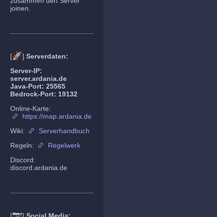
zusammen den Server
joinen.
🚀
[
]
Serverdaten:
Server-IP:
server.ardania.de
Java-Port: 25565
Bedrock-Port: 19132
Online-Karte:
https://map.ardania.de
Wiki:
Serverhandbuch
Regeln:
Regelwerk
Discord:
discord.ardania.de
📷
[
]
Social Media: