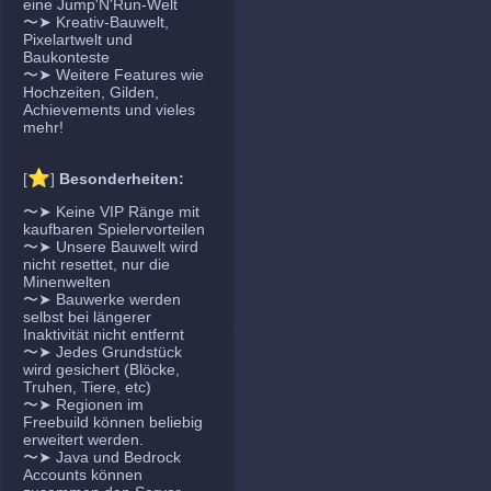
eine Jump'N'Run-Welt
〜➤ Kreativ-Bauwelt,
Pixelartwelt und
Baukonteste
〜➤ Weitere Features wie
Hochzeiten, Gilden,
Achievements und vieles
mehr!
⭐
[
]
Besonderheiten:
〜➤ Keine VIP Ränge mit
kaufbaren Spielervorteilen
〜➤ Unsere Bauwelt wird
nicht resettet, nur die
Minenwelten
〜➤ Bauwerke werden
selbst bei längerer
Inaktivität nicht entfernt
〜➤ Jedes Grundstück
wird gesichert (Blöcke,
Truhen, Tiere, etc)
〜➤ Regionen im
Freebuild können beliebig
erweitert werden.
〜➤ Java und Bedrock
Accounts können