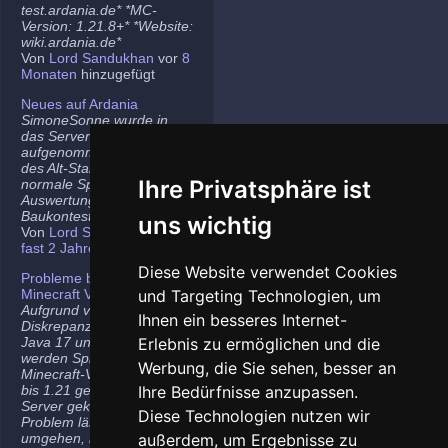
test.ardania.de* *MC-
Version: 1.21.8+* *Website:
wiki.ardania.de*
Von
Lord Sandukhan
vor
8
Monaten
hinzugefügt
Neues auf Ardania
SimoneSonne wurde in
das Server-Team
aufgenommen, Freigabe
des Alt-Stammi Ranges für
Ihre Privatsphäre ist
normale Spieler,
Auswertung des letzten
Baukontest.
uns wichtig
Von
Lord Sandukhan
vor
fast 2 Jahren
hinzugefügt
Diese Website verwendet Cookies
Probleme bei neueren
Minecraft Versionen
und Targeting Technologien, um
Aufgrund von
Ihnen ein besseres Internet-
Diskrepanzen zwischen
Java 17 und Java 21
Erlebnis zu ermöglichen und die
werden Spieler auf den
Werbung, die Sie sehen, besser an
Minecraft-Versionen 1.20.5
bis 1.21 gelegentlich vom
Ihre Bedürfnisse anzupassen.
Server gekickt. Das
Diese Technologien nutzen wir
Problem lässt sich
umgehen, indem ihr die
außerdem, um Ergebnisse zu