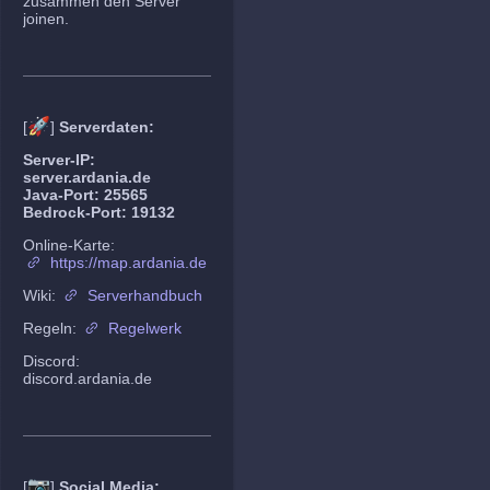
zusammen den Server
joinen.
🚀
[
]
Serverdaten:
Server-IP:
server.ardania.de
Java-Port: 25565
Bedrock-Port: 19132
Online-Karte:
https://map.ardania.de
Wiki:
Serverhandbuch
Regeln:
Regelwerk
Discord:
discord.ardania.de
📷
[
]
Social Media: