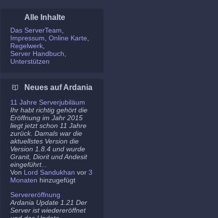
Alle Inhalte
Das ServerTeam
Impressum
Online Karte
Regelwerk
Server Handbuch
Unterstützen
Neues auf Ardania
11 Jahre Serverjubiläum
Ihr habt richtig gehört die
Eröffnung im Jahr 2015
liegt jetzt schon 11 Jahre
zurück. Damals war die
aktuellstes Version die
Version 1.8.4 und wurde
Granit, Diorit und Andesit
eingeführt...
Von
Lord Sandukhan
vor
3
Monaten
hinzugefügt
Servereröffnung
Ardania Update 1.21 Der
Server ist wiedereröffnet
und das Update