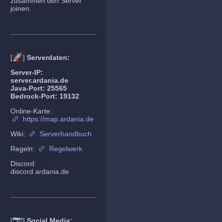
zusammen den Server
joinen.
🚀
[
]
Serverdaten:
Server-IP:
server.ardania.de
Java-Port: 25565
Bedrock-Port: 19132
Online-Karte:
https://map.ardania.de
Wiki:
Serverhandbuch
Regeln:
Regelwerk
Discord:
discord.ardania.de
📷
[
]
Social Media: