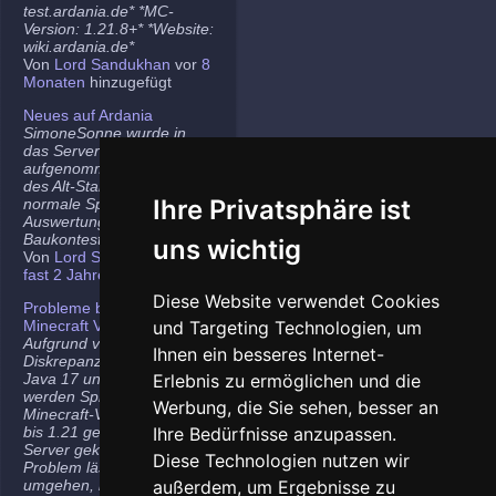
test.ardania.de* *MC-
Version: 1.21.8+* *Website:
wiki.ardania.de*
Von
Lord Sandukhan
vor
8
Monaten
hinzugefügt
Neues auf Ardania
SimoneSonne wurde in
das Server-Team
aufgenommen, Freigabe
des Alt-Stammi Ranges für
Ihre Privatsphäre ist
normale Spieler,
Auswertung des letzten
Baukontest.
uns wichtig
Von
Lord Sandukhan
vor
fast 2 Jahren
hinzugefügt
Diese Website verwendet Cookies
Probleme bei neueren
Minecraft Versionen
und Targeting Technologien, um
Aufgrund von
Ihnen ein besseres Internet-
Diskrepanzen zwischen
Java 17 und Java 21
Erlebnis zu ermöglichen und die
werden Spieler auf den
Werbung, die Sie sehen, besser an
Minecraft-Versionen 1.20.5
bis 1.21 gelegentlich vom
Ihre Bedürfnisse anzupassen.
Server gekickt. Das
Diese Technologien nutzen wir
Problem lässt sich
umgehen, indem ihr die
außerdem, um Ergebnisse zu