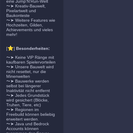
eine Jump'N'Run-Welt
〜➤ Kreativ-Bauwelt,
Pixelartwelt und
Baukonteste
〜➤ Weitere Features wie
Hochzeiten, Gilden,
Achievements und vieles
mehr!
⭐
[
]
Besonderheiten:
〜➤ Keine VIP Ränge mit
kaufbaren Spielervorteilen
〜➤ Unsere Bauwelt wird
nicht resettet, nur die
Minenwelten
〜➤ Bauwerke werden
selbst bei längerer
Inaktivität nicht entfernt
〜➤ Jedes Grundstück
wird gesichert (Blöcke,
Truhen, Tiere, etc)
〜➤ Regionen im
Freebuild können beliebig
erweitert werden.
〜➤ Java und Bedrock
Accounts können