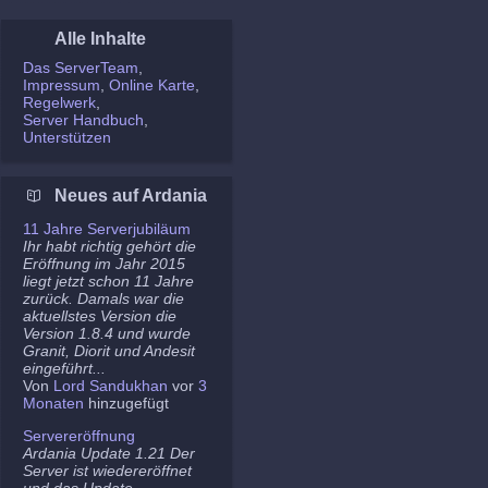
Alle Inhalte
Das ServerTeam
Impressum
Online Karte
Regelwerk
Server Handbuch
Unterstützen
Neues auf Ardania
11 Jahre Serverjubiläum
Ihr habt richtig gehört die
Eröffnung im Jahr 2015
liegt jetzt schon 11 Jahre
zurück. Damals war die
aktuellstes Version die
Version 1.8.4 und wurde
Granit, Diorit und Andesit
eingeführt...
Von
Lord Sandukhan
vor
3
Monaten
hinzugefügt
Servereröffnung
Ardania Update 1.21 Der
Server ist wiedereröffnet
und das Update