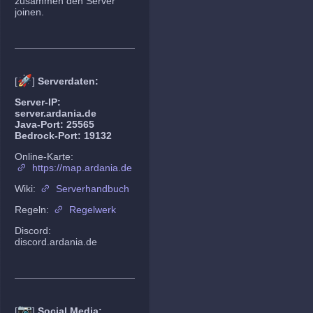
zusammen den Server
joinen.
🚀
[
]
Serverdaten:
Server-IP:
server.ardania.de
Java-Port: 25565
Bedrock-Port: 19132
Online-Karte:
https://map.ardania.de
Wiki:
Serverhandbuch
Regeln:
Regelwerk
Discord:
discord.ardania.de
📷
[
]
Social Media: