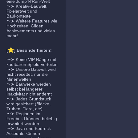
eine Jump'N'Run-Welt
〜➤ Kreativ-Bauwelt,
Pixelartwelt und
Baukonteste
〜➤ Weitere Features wie
Hochzeiten, Gilden,
Achievements und vieles
mehr!
⭐
[
]
Besonderheiten:
〜➤ Keine VIP Ränge mit
kaufbaren Spielervorteilen
〜➤ Unsere Bauwelt wird
nicht resettet, nur die
Minenwelten
〜➤ Bauwerke werden
selbst bei längerer
Inaktivität nicht entfernt
〜➤ Jedes Grundstück
wird gesichert (Blöcke,
Truhen, Tiere, etc)
〜➤ Regionen im
Freebuild können beliebig
erweitert werden.
〜➤ Java und Bedrock
Accounts können