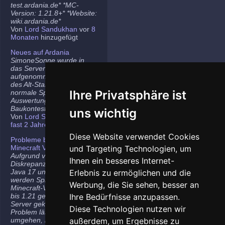
test.ardania.de* *MC-
Version: 1.21.8+* *Website:
wiki.ardania.de*
Von
Lord Sandukhan
vor
8
Monaten
hinzugefügt
Neues auf Ardania
SimoneSonne wurde in
das Server-Team
aufgenommen, Freigabe
des Alt-Stammi Ranges für
Ihre Privatsphäre ist
normale Spieler,
Auswertung des letzten
Baukontest.
uns wichtig
Von
Lord Sandukhan
vor
fast 2 Jahren
hinzugefügt
Diese Website verwendet Cookies
Probleme bei neueren
Minecraft Versionen
und Targeting Technologien, um
Aufgrund von
Ihnen ein besseres Internet-
Diskrepanzen zwischen
Java 17 und Java 21
Erlebnis zu ermöglichen und die
werden Spieler auf den
Werbung, die Sie sehen, besser an
Minecraft-Versionen 1.20.5
bis 1.21 gelegentlich vom
Ihre Bedürfnisse anzupassen.
Server gekickt. Das
Diese Technologien nutzen wir
Problem lässt sich
umgehen, indem ihr die
außerdem, um Ergebnisse zu