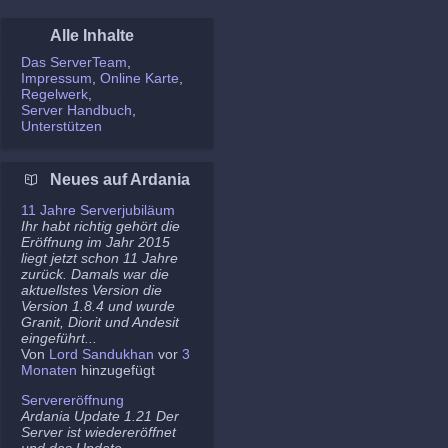
Alle Inhalte
Das ServerTeam
Impressum
Online Karte
Regelwerk
Server Handbuch
Unterstützen
Neues auf Ardania
11 Jahre Serverjubiläum
Ihr habt richtig gehört die
Eröffnung im Jahr 2015
liegt jetzt schon 11 Jahre
zurück. Damals war die
aktuellstes Version die
Version 1.8.4 und wurde
Granit, Diorit und Andesit
eingeführt...
Von
Lord Sandukhan
vor
3
Monaten
hinzugefügt
Servereröffnung
Ardania Update 1.21 Der
Server ist wiedereröffnet
und das Update