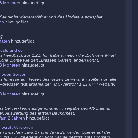
3 Monaten
hinzugefügt
erver ist wiedereröffnet und das Update aufgespielt!
en
hinzugefügt
1
ug
naten
hinzugefügt
ests und co
es Feedback zur 1.21. Ich habe für euch die „Schwere Mine“
tzliche Biome wie den „Blassen Garten“ finden könnt.
8 Monaten
hinzugefügt
neuen Server!
s Intresse am Testen des neuen Servers. Ihr solltet nun alle
 *Adressse: test.ardania.de* *MC-Version: 1.21.8+* *Website:
8 Monaten
hinzugefügt
as Server-Team aufgenommen, Freigabe des Alt-Stammi
er, Auswertung des letzten Baukontest.
fast 2 Jahren
hinzugefügt
ecraft Versionen
en zwischen Java 17 und Java 21 werden Spieler auf den
5 bis 1.21 gelegentlich vom Server gekickt. Das Problem