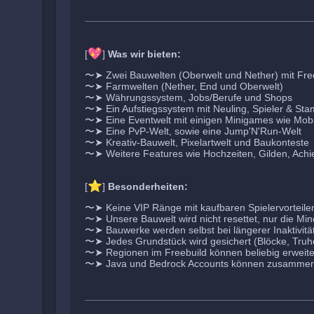
💖
[
]
Was wir bieten:
〜➤ Zwei Bauwelten (Oberwelt und Nether) mit Fre
〜➤ Farmwelten (Nether, End und Oberwelt)
〜➤ Währungssystem, Jobs/Berufe und Shops
〜➤ Ein Aufstiegssystem mit Neuling, Spieler & St
〜➤ Eine Eventwelt mit einigen Minigames wie Mo
〜➤ Eine PvP-Welt, sowie eine Jump'N'Run-Welt
〜➤ Kreativ-Bauwelt, Pixelartwelt und Baukonteste
〜➤ Weitere Features wie Hochzeiten, Gilden, Achi
⭐
[
]
Besonderheiten:
〜➤ Keine VIP Ränge mit kaufbaren Spielervorteile
〜➤ Unsere Bauwelt wird nicht resettet, nur die Mi
〜➤ Bauwerke werden selbst bei längerer Inaktivität 
〜➤ Jedes Grundstück wird gesichert (Blöcke, Truhe
〜➤ Regionen im Freebuild können beliebig erweite
〜➤ Java und Bedrock Accounts können zusammen 