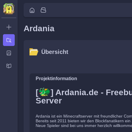
Ardania
Neues
Ticket
Übersicht
Übersicht
Aktivität
Neuigkeiten
Übersicht
Aktivität
Neuigkeiten
Projektinformation
🐲
[
] Ardania.de - Freebu
Server
Ardania ist ein Minecraftserver mit freundlicher Co
Bereits seit 2011 bieten wir den Blockfanatikern ei
Neue Spieler sind bei uns immer herzlich willkomm