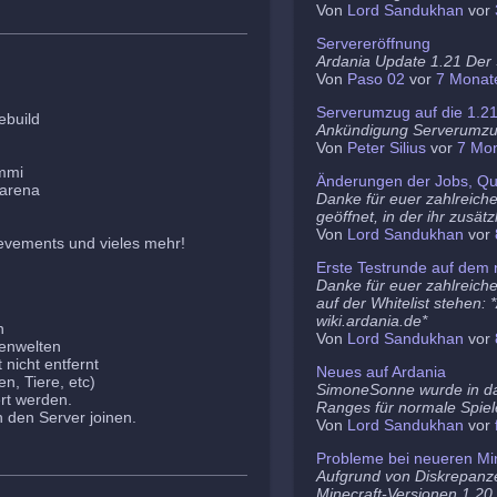
Von
Lord Sandukhan
vor
Servereröffnung
Ardania Update 1.21 Der S
Von
Paso 02
vor
7 Monat
Serverumzug auf die 1.2
ebuild
Ankündigung Serverumz
Von
Peter Silius
vor
7 Mo
ammi
Änderungen der Jobs, Qu
barena
Danke für euer zahlreich
geöffnet, in der ihr zusä
Von
Lord Sandukhan
vor
evements und vieles mehr!
Erste Testrunde auf dem 
Danke für euer zahlreiche
auf der Whitelist stehen:
wiki.ardania.de*
n
Von
Lord Sandukhan
vor
nenwelten
nicht entfernt
Neues auf Ardania
n, Tiere, etc)
SimoneSonne wurde in d
rt werden.
Ranges für normale Spiel
den Server joinen.
Von
Lord Sandukhan
vor
Probleme bei neueren Min
Aufgrund von Diskrepanz
Minecraft-Versionen 1.20.