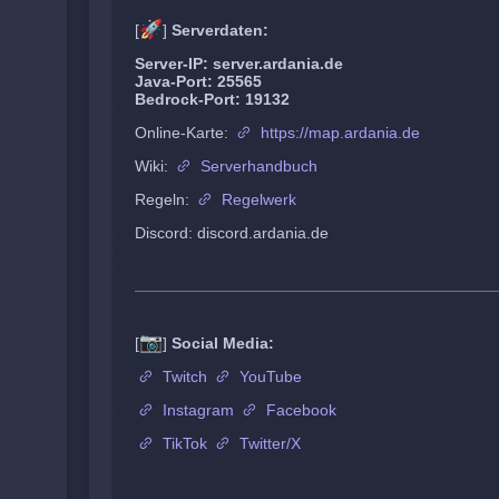
🚀
[
]
Serverdaten:
Server-IP: server.ardania.de
Java-Port: 25565
Bedrock-Port: 19132
Online-Karte:
https://map.ardania.de
Wiki:
Serverhandbuch
Regeln:
Regelwerk
Discord: discord.ardania.de
📷
[
]
Social Media:
Twitch
YouTube
Instagram
Facebook
TikTok
Twitter/X