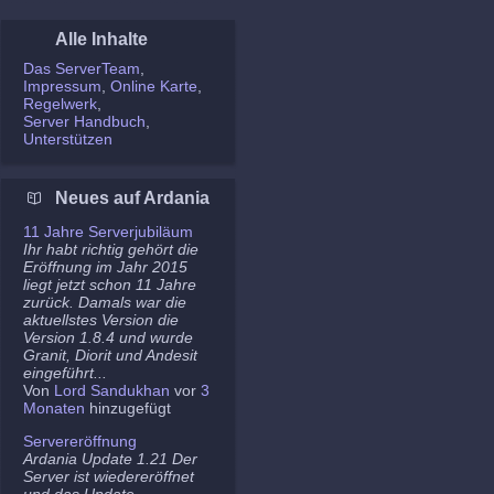
Alle Inhalte
Das ServerTeam
Impressum
Online Karte
Regelwerk
Server Handbuch
Unterstützen
Neues auf Ardania
11 Jahre Serverjubiläum
Ihr habt richtig gehört die
Eröffnung im Jahr 2015
liegt jetzt schon 11 Jahre
zurück. Damals war die
aktuellstes Version die
Version 1.8.4 und wurde
Granit, Diorit und Andesit
eingeführt...
Von
Lord Sandukhan
vor
3
Monaten
hinzugefügt
Servereröffnung
Ardania Update 1.21 Der
Server ist wiedereröffnet
und das Update