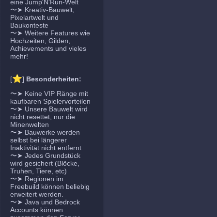
eine Jump'N'Run-Welt
〜➤ Kreativ-Bauwelt,
Pixelartwelt und
Baukonteste
〜➤ Weitere Features wie
Hochzeiten, Gilden,
Achievements und vieles
mehr!
⭐
[
]
Besonderheiten:
〜➤ Keine VIP Ränge mit
kaufbaren Spielervorteilen
〜➤ Unsere Bauwelt wird
nicht resettet, nur die
Minenwelten
〜➤ Bauwerke werden
selbst bei längerer
Inaktivität nicht entfernt
〜➤ Jedes Grundstück
wird gesichert (Blöcke,
Truhen, Tiere, etc)
〜➤ Regionen im
Freebuild können beliebig
erweitert werden.
〜➤ Java und Bedrock
Accounts können