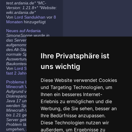
test.ardania.de* *MC-
Version: 1.21.8+* *Website:
wiki.ardania.de*
Von
Lord Sandukhan
vor
8
Monaten
hinzugefügt
Neues auf Ardania
SimoneSonne wurde in
das Server-Team
aufgenommen, Freigabe
des Alt-Stammi Ranges für
Ihre Privatsphäre ist
normale Spieler,
Auswertung des letzten
Baukontest.
uns wichtig
Von
Lord Sandukhan
vor
fast 2 Jahren
hinzugefügt
Diese Website verwendet Cookies
Probleme bei neueren
Minecraft Versionen
und Targeting Technologien, um
Aufgrund von
Ihnen ein besseres Internet-
Diskrepanzen zwischen
Java 17 und Java 21
Erlebnis zu ermöglichen und die
werden Spieler auf den
Werbung, die Sie sehen, besser an
Minecraft-Versionen 1.20.5
bis 1.21 gelegentlich vom
Ihre Bedürfnisse anzupassen.
Server gekickt. Das
Diese Technologien nutzen wir
Problem lässt sich
umgehen, indem ihr die
außerdem, um Ergebnisse zu