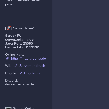
zusammen den Server
joinen.
🚀
[
]
Serverdaten:
Server-IP:
server.ardania.de
Java-Port: 25565
Bedrock-Port: 19132
Online-Karte:
https://map.ardania.de
Wiki:
Serverhandbuch
Regeln:
Regelwerk
Discord:
discord.ardania.de
📷
[
]
Social Media: