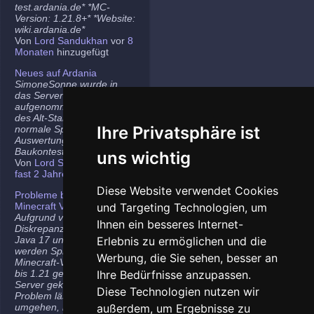
test.ardania.de* *MC-
Version: 1.21.8+* *Website:
wiki.ardania.de*
Von
Lord Sandukhan
vor
8
Monaten
hinzugefügt
Neues auf Ardania
SimoneSonne wurde in
das Server-Team
aufgenommen, Freigabe
des Alt-Stammi Ranges für
Ihre Privatsphäre ist
normale Spieler,
Auswertung des letzten
Baukontest.
uns wichtig
Von
Lord Sandukhan
vor
fast 2 Jahren
hinzugefügt
Diese Website verwendet Cookies
Probleme bei neueren
Minecraft Versionen
und Targeting Technologien, um
Aufgrund von
Ihnen ein besseres Internet-
Diskrepanzen zwischen
Java 17 und Java 21
Erlebnis zu ermöglichen und die
werden Spieler auf den
Werbung, die Sie sehen, besser an
Minecraft-Versionen 1.20.5
bis 1.21 gelegentlich vom
Ihre Bedürfnisse anzupassen.
Server gekickt. Das
Diese Technologien nutzen wir
Problem lässt sich
umgehen, indem ihr die
außerdem, um Ergebnisse zu