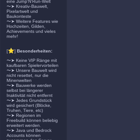
eine Jump'N'Run-Welt
〜➤ Kreativ-Bauwelt,
Pixelartwelt und
Baukonteste
〜➤ Weitere Features wie
Hochzeiten, Gilden,
Achievements und vieles
mehr!
⭐
[
]
Besonderheiten:
〜➤ Keine VIP Ränge mit
kaufbaren Spielervorteilen
〜➤ Unsere Bauwelt wird
nicht resettet, nur die
Minenwelten
〜➤ Bauwerke werden
selbst bei längerer
Inaktivität nicht entfernt
〜➤ Jedes Grundstück
wird gesichert (Blöcke,
Truhen, Tiere, etc)
〜➤ Regionen im
Freebuild können beliebig
erweitert werden.
〜➤ Java und Bedrock
Accounts können