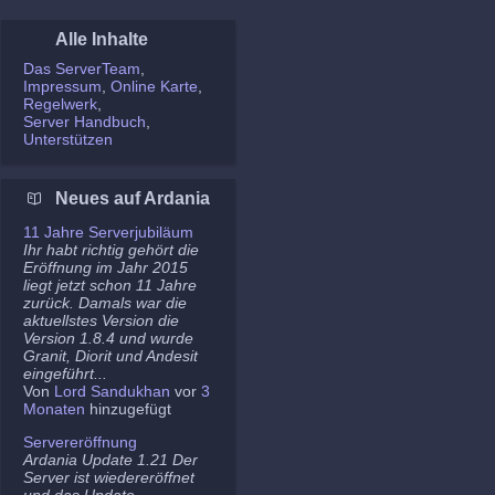
Alle Inhalte
Das ServerTeam
Impressum
Online Karte
Regelwerk
Server Handbuch
Unterstützen
Neues auf Ardania
11 Jahre Serverjubiläum
Ihr habt richtig gehört die
Eröffnung im Jahr 2015
liegt jetzt schon 11 Jahre
zurück. Damals war die
aktuellstes Version die
Version 1.8.4 und wurde
Granit, Diorit und Andesit
eingeführt...
Von
Lord Sandukhan
vor
3
Monaten
hinzugefügt
Servereröffnung
Ardania Update 1.21 Der
Server ist wiedereröffnet
und das Update