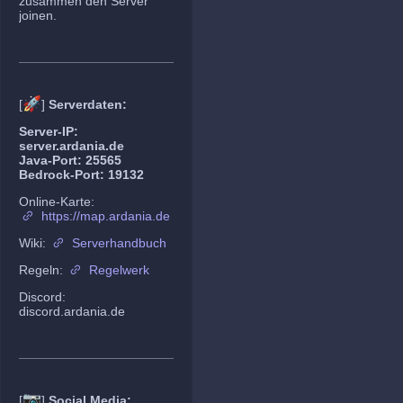
zusammen den Server
joinen.
🚀
[
]
Serverdaten:
Server-IP:
server.ardania.de
Java-Port: 25565
Bedrock-Port: 19132
Online-Karte:
https://map.ardania.de
Wiki:
Serverhandbuch
Regeln:
Regelwerk
Discord:
discord.ardania.de
📷
[
]
Social Media: