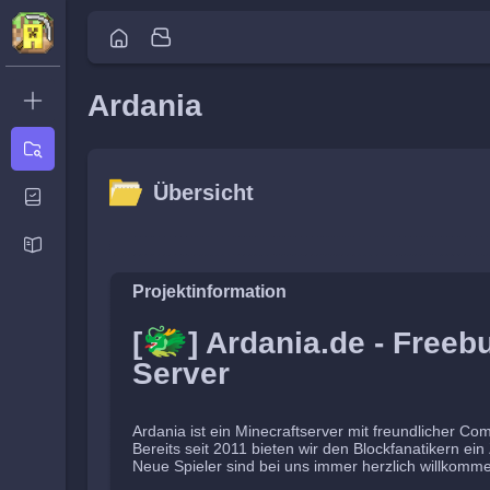
Ardania
Neues
Ticket
Übersicht
Übersicht
Aktivität
Neuigkeiten
Übersicht
Aktivität
Neuigkeiten
Projektinformation
🐲
[
] Ardania.de - Freebu
Server
Ardania ist ein Minecraftserver mit freundlicher Co
Bereits seit 2011 bieten wir den Blockfanatikern ei
Neue Spieler sind bei uns immer herzlich willkomm