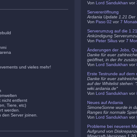
Von
Lord Sandukhan
vor
Servereröffnung
Ardania Update 1.21 Der S
Von
Paso 02
vor
7 Monat
Serverumzug auf die 1.2
ebuild
Ankündigung Serverumz
Von
Peter Silius
vor
7 Mo
ammi
Änderungen der Jobs, Qu
barena
Danke für euer zahlreich
geöffnet, in der ihr zusä
Von
Lord Sandukhan
vor
evements und vieles mehr!
Erste Testrunde auf dem 
Danke für euer zahlreiche
auf der Whitelist stehen:
wiki.ardania.de*
n
Von
Lord Sandukhan
vor
nenwelten
nicht entfernt
Neues auf Ardania
n, Tiere, etc)
SimoneSonne wurde in d
rt werden.
Ranges für normale Spiel
den Server joinen.
Von
Lord Sandukhan
vor
Probleme bei neueren Min
Aufgrund von Diskrepanz
Minecraft-Versionen 1.20.