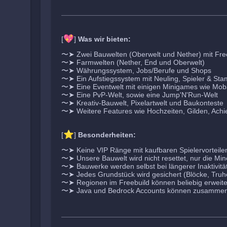
💖
[
]
Was wir bieten:
〜➤ Zwei Bauwelten (Oberwelt und Nether) mit Fre
〜➤ Farmwelten (Nether, End und Oberwelt)
〜➤ Währungssystem, Jobs/Berufe und Shops
〜➤ Ein Aufstiegssystem mit Neuling, Spieler & St
〜➤ Eine Eventwelt mit einigen Minigames wie Mo
〜➤ Eine PvP-Welt, sowie eine Jump'N'Run-Welt
〜➤ Kreativ-Bauwelt, Pixelartwelt und Baukonteste
〜➤ Weitere Features wie Hochzeiten, Gilden, Achi
⭐
[
]
Besonderheiten:
〜➤ Keine VIP Ränge mit kaufbaren Spielervorteile
〜➤ Unsere Bauwelt wird nicht resettet, nur die Mi
〜➤ Bauwerke werden selbst bei längerer Inaktivität 
〜➤ Jedes Grundstück wird gesichert (Blöcke, Truhe
〜➤ Regionen im Freebuild können beliebig erweite
〜➤ Java und Bedrock Accounts können zusammen 