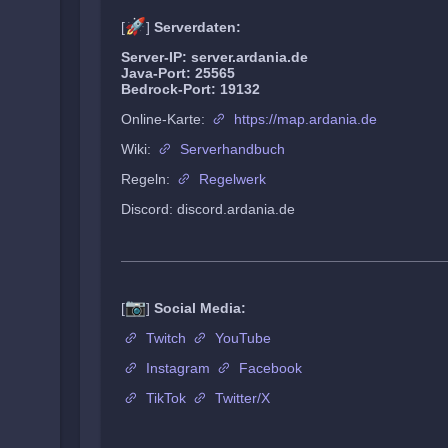
🚀
[
]
Serverdaten:
Server-IP: server.ardania.de
Java-Port: 25565
Bedrock-Port: 19132
Online-Karte:
https://map.ardania.de
Wiki:
Serverhandbuch
Regeln:
Regelwerk
Discord: discord.ardania.de
📷
[
]
Social Media:
Twitch
YouTube
Instagram
Facebook
TikTok
Twitter/X