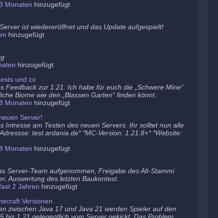
3 Monaten
hinzugefügt
erver ist wiedereröffnet und das Update aufgespielt!
en
hinzugefügt
1
ug
naten
hinzugefügt
ests und co
es Feedback zur 1.21. Ich habe für euch die „Schwere Mine“
tzliche Biome wie den „Blassen Garten“ finden könnt.
8 Monaten
hinzugefügt
neuen Server!
s Intresse am Testen des neuen Servers. Ihr solltet nun alle
 *Adressse: test.ardania.de* *MC-Version: 1.21.8+* *Website:
8 Monaten
hinzugefügt
as Server-Team aufgenommen, Freigabe des Alt-Stammi
er, Auswertung des letzten Baukontest.
fast 2 Jahren
hinzugefügt
ecraft Versionen
en zwischen Java 17 und Java 21 werden Spieler auf den
5 bis 1.21 gelegentlich vom Server gekickt. Das Problem