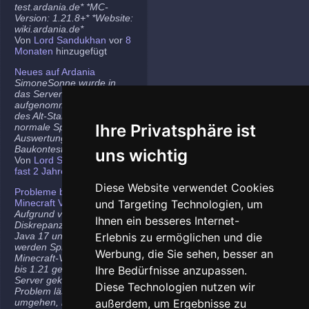
test.ardania.de* *MC-
Version: 1.21.8+* *Website:
wiki.ardania.de*
Von
Lord Sandukhan
vor
8
Monaten
hinzugefügt
Neues auf Ardania
SimoneSonne wurde in
das Server-Team
aufgenommen, Freigabe
des Alt-Stammi Ranges für
Ihre Privatsphäre ist
normale Spieler,
Auswertung des letzten
Baukontest.
uns wichtig
Von
Lord Sandukhan
vor
fast 2 Jahren
hinzugefügt
Diese Website verwendet Cookies
Probleme bei neueren
Minecraft Versionen
und Targeting Technologien, um
Aufgrund von
Ihnen ein besseres Internet-
Diskrepanzen zwischen
Java 17 und Java 21
Erlebnis zu ermöglichen und die
werden Spieler auf den
Werbung, die Sie sehen, besser an
Minecraft-Versionen 1.20.5
bis 1.21 gelegentlich vom
Ihre Bedürfnisse anzupassen.
Server gekickt. Das
Diese Technologien nutzen wir
Problem lässt sich
umgehen, indem ihr die
außerdem, um Ergebnisse zu