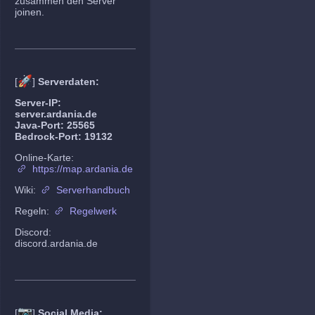
zusammen den Server
joinen.
🚀
[
]
Serverdaten:
Server-IP:
server.ardania.de
Java-Port: 25565
Bedrock-Port: 19132
Online-Karte:
https://map.ardania.de
Wiki:
Serverhandbuch
Regeln:
Regelwerk
Discord:
discord.ardania.de
📷
[
]
Social Media: