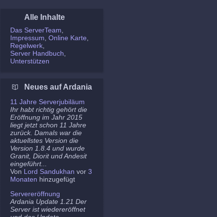
Alle Inhalte
Das ServerTeam
Impressum
Online Karte
Regelwerk
Server Handbuch
Unterstützen
Neues auf Ardania
11 Jahre Serverjubiläum
Ihr habt richtig gehört die
Eröffnung im Jahr 2015
liegt jetzt schon 11 Jahre
zurück. Damals war die
aktuellstes Version die
Version 1.8.4 und wurde
Granit, Diorit und Andesit
eingeführt...
Von
Lord Sandukhan
vor
3
Monaten
hinzugefügt
Servereröffnung
Ardania Update 1.21 Der
Server ist wiedereröffnet
und das Update