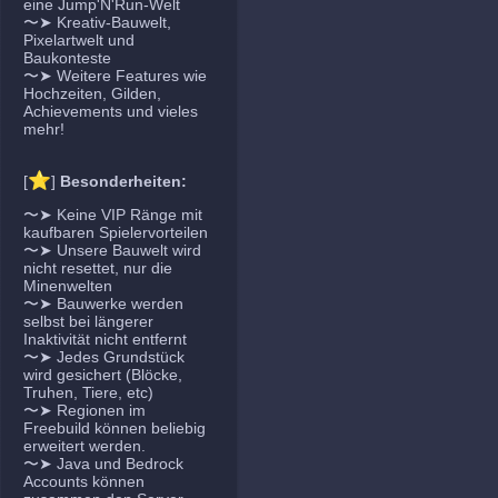
eine Jump'N'Run-Welt
〜➤ Kreativ-Bauwelt,
Pixelartwelt und
Baukonteste
〜➤ Weitere Features wie
Hochzeiten, Gilden,
Achievements und vieles
mehr!
⭐
[
]
Besonderheiten:
〜➤ Keine VIP Ränge mit
kaufbaren Spielervorteilen
〜➤ Unsere Bauwelt wird
nicht resettet, nur die
Minenwelten
〜➤ Bauwerke werden
selbst bei längerer
Inaktivität nicht entfernt
〜➤ Jedes Grundstück
wird gesichert (Blöcke,
Truhen, Tiere, etc)
〜➤ Regionen im
Freebuild können beliebig
erweitert werden.
〜➤ Java und Bedrock
Accounts können