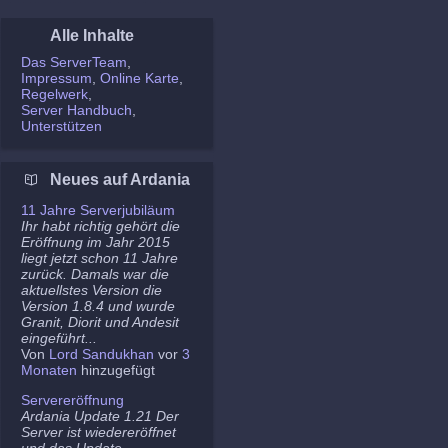
Alle Inhalte
Das ServerTeam
Impressum
Online Karte
Regelwerk
Server Handbuch
Unterstützen
Neues auf Ardania
11 Jahre Serverjubiläum
Ihr habt richtig gehört die
Eröffnung im Jahr 2015
liegt jetzt schon 11 Jahre
zurück. Damals war die
aktuellstes Version die
Version 1.8.4 und wurde
Granit, Diorit und Andesit
eingeführt...
Von
Lord Sandukhan
vor
3
Monaten
hinzugefügt
Servereröffnung
Ardania Update 1.21 Der
Server ist wiedereröffnet
und das Update