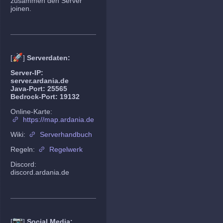
zusammen den Server
joinen.
🚀
[
]
Serverdaten:
Server-IP:
server.ardania.de
Java-Port: 25565
Bedrock-Port: 19132
Online-Karte:
https://map.ardania.de
Wiki:
Serverhandbuch
Regeln:
Regelwerk
Discord:
discord.ardania.de
📷
[
]
Social Media: