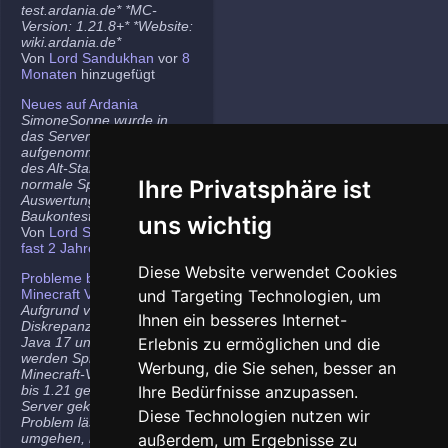
test.ardania.de* *MC-
Version: 1.21.8+* *Website:
wiki.ardania.de*
Von
Lord Sandukhan
vor
8
Monaten
hinzugefügt
Neues auf Ardania
SimoneSonne wurde in
das Server-Team
aufgenommen, Freigabe
des Alt-Stammi Ranges für
Ihre Privatsphäre ist
normale Spieler,
Auswertung des letzten
Baukontest.
uns wichtig
Von
Lord Sandukhan
vor
fast 2 Jahren
hinzugefügt
Diese Website verwendet Cookies
Probleme bei neueren
Minecraft Versionen
und Targeting Technologien, um
Aufgrund von
Ihnen ein besseres Internet-
Diskrepanzen zwischen
Java 17 und Java 21
Erlebnis zu ermöglichen und die
werden Spieler auf den
Werbung, die Sie sehen, besser an
Minecraft-Versionen 1.20.5
bis 1.21 gelegentlich vom
Ihre Bedürfnisse anzupassen.
Server gekickt. Das
Diese Technologien nutzen wir
Problem lässt sich
umgehen, indem ihr die
außerdem, um Ergebnisse zu