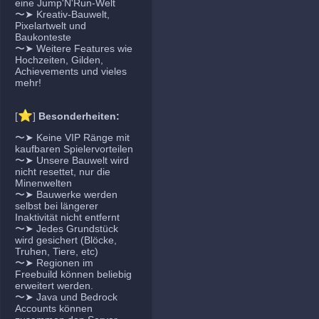
eine Jump'N'Run-Welt
〜➤ Kreativ-Bauwelt,
Pixelartwelt und
Baukonteste
〜➤ Weitere Features wie
Hochzeiten, Gilden,
Achievements und vieles
mehr!
⭐
[
]
Besonderheiten:
〜➤ Keine VIP Ränge mit
kaufbaren Spielervorteilen
〜➤ Unsere Bauwelt wird
nicht resettet, nur die
Minenwelten
〜➤ Bauwerke werden
selbst bei längerer
Inaktivität nicht entfernt
〜➤ Jedes Grundstück
wird gesichert (Blöcke,
Truhen, Tiere, etc)
〜➤ Regionen im
Freebuild können beliebig
erweitert werden.
〜➤ Java und Bedrock
Accounts können