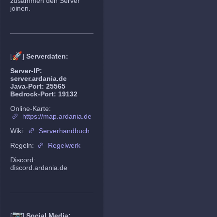
zusammen den Server
joinen.
🚀
[
]
Serverdaten:
Server-IP:
server.ardania.de
Java-Port: 25565
Bedrock-Port: 19132
Online-Karte:
https://map.ardania.de
Wiki:
Serverhandbuch
Regeln:
Regelwerk
Discord:
discord.ardania.de
📷
[
]
Social Media: