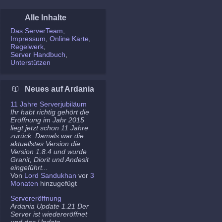
Alle Inhalte
Das ServerTeam
Impressum
Online Karte
Regelwerk
Server Handbuch
Unterstützen
Neues auf Ardania
11 Jahre Serverjubiläum
Ihr habt richtig gehört die
Eröffnung im Jahr 2015
liegt jetzt schon 11 Jahre
zurück. Damals war die
aktuellstes Version die
Version 1.8.4 und wurde
Granit, Diorit und Andesit
eingeführt...
Von
Lord Sandukhan
vor
3
Monaten
hinzugefügt
Servereröffnung
Ardania Update 1.21 Der
Server ist wiedereröffnet
und das Update