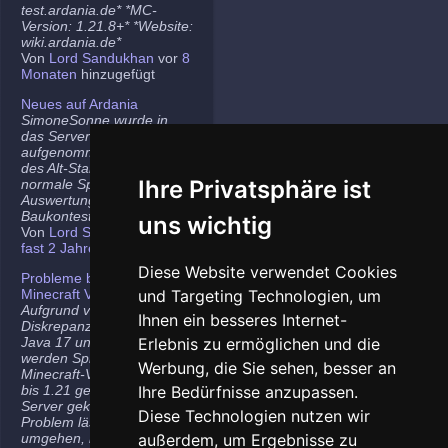
test.ardania.de* *MC-
Version: 1.21.8+* *Website:
wiki.ardania.de*
Von
Lord Sandukhan
vor
8
Monaten
hinzugefügt
Neues auf Ardania
SimoneSonne wurde in
das Server-Team
aufgenommen, Freigabe
des Alt-Stammi Ranges für
Ihre Privatsphäre ist
normale Spieler,
Auswertung des letzten
Baukontest.
uns wichtig
Von
Lord Sandukhan
vor
fast 2 Jahren
hinzugefügt
Diese Website verwendet Cookies
Probleme bei neueren
Minecraft Versionen
und Targeting Technologien, um
Aufgrund von
Ihnen ein besseres Internet-
Diskrepanzen zwischen
Java 17 und Java 21
Erlebnis zu ermöglichen und die
werden Spieler auf den
Werbung, die Sie sehen, besser an
Minecraft-Versionen 1.20.5
bis 1.21 gelegentlich vom
Ihre Bedürfnisse anzupassen.
Server gekickt. Das
Diese Technologien nutzen wir
Problem lässt sich
umgehen, indem ihr die
außerdem, um Ergebnisse zu