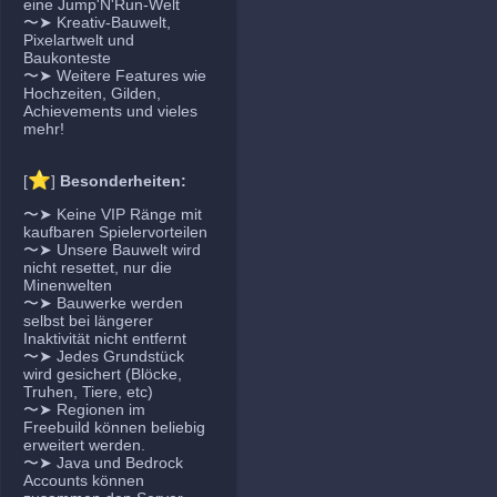
eine Jump'N'Run-Welt
〜➤ Kreativ-Bauwelt,
Pixelartwelt und
Baukonteste
〜➤ Weitere Features wie
Hochzeiten, Gilden,
Achievements und vieles
mehr!
⭐
[
]
Besonderheiten:
〜➤ Keine VIP Ränge mit
kaufbaren Spielervorteilen
〜➤ Unsere Bauwelt wird
nicht resettet, nur die
Minenwelten
〜➤ Bauwerke werden
selbst bei längerer
Inaktivität nicht entfernt
〜➤ Jedes Grundstück
wird gesichert (Blöcke,
Truhen, Tiere, etc)
〜➤ Regionen im
Freebuild können beliebig
erweitert werden.
〜➤ Java und Bedrock
Accounts können