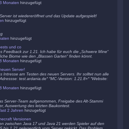
3 Monaten
hinzugefügt
erver ist wiedereröffnet und das Update aufgespielt!
en
hinzugefügt
1
ug
naten
hinzugefügt
ests und co
es Feedback zur 1.21. Ich habe für euch die „Schwere Mine“
tzliche Biome wie den „Blassen Garten“ finden könnt.
8 Monaten
hinzugefügt
neuen Server!
s Intresse am Testen des neuen Servers. Ihr solltet nun alle
 *Adressse: test.ardania.de* *MC-Version: 1.21.8+* *Website:
8 Monaten
hinzugefügt
as Server-Team aufgenommen, Freigabe des Alt-Stammi
er, Auswertung des letzten Baukontest.
fast 2 Jahren
hinzugefügt
ecraft Versionen
en zwischen Java 17 und Java 21 werden Spieler auf den
5 bis 1.21 gelegentlich vom Server gekickt. Das Problem