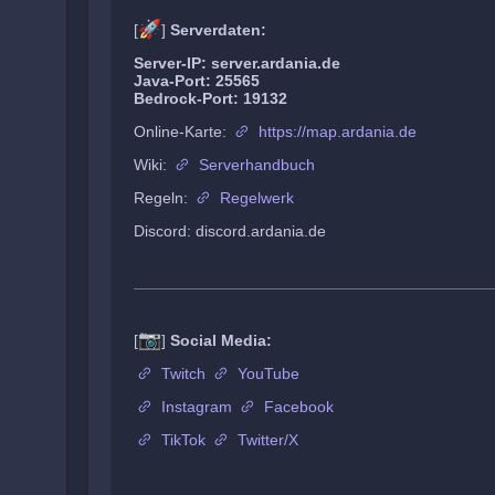
🚀
[
]
Serverdaten:
Server-IP: server.ardania.de
Java-Port: 25565
Bedrock-Port: 19132
Online-Karte:
https://map.ardania.de
Wiki:
Serverhandbuch
Regeln:
Regelwerk
Discord: discord.ardania.de
📷
[
]
Social Media:
Twitch
YouTube
Instagram
Facebook
TikTok
Twitter/X