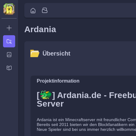
Ardania
Neues
Ticket
Übersicht
Übersicht
Aktivität
Neuigkeiten
Übersicht
Aktivität
Neuigkeiten
Projektinformation
🐲
[
] Ardania.de - Freebu
Server
Ardania ist ein Minecraftserver mit freundlicher Co
Bereits seit 2011 bieten wir den Blockfanatikern ei
Neue Spieler sind bei uns immer herzlich willkomm