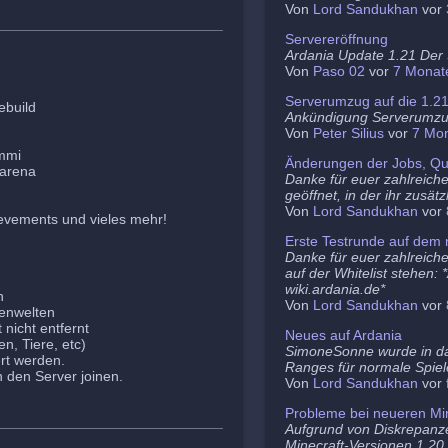
Von
Lord Sandukhan
vor
Servereröffnung
Ardania Update 1.21 Der S
Von
Paso 02
vor
7 Monat
Serverumzug auf die 1.2
ebuild
Ankündigung Serverumz
Von
Peter Silius
vor
7 Mo
ammi
Änderungen der Jobs, Qu
barena
Danke für euer zahlreich
geöffnet, in der ihr zusä
Von
Lord Sandukhan
vor
evements und vieles mehr!
Erste Testrunde auf dem 
Danke für euer zahlreiche
auf der Whitelist stehen:
wiki.ardania.de*
n
Von
Lord Sandukhan
vor
nenwelten
nicht entfernt
Neues auf Ardania
n, Tiere, etc)
SimoneSonne wurde in d
rt werden.
Ranges für normale Spiel
den Server joinen.
Von
Lord Sandukhan
vor
Probleme bei neueren Min
Aufgrund von Diskrepanz
Minecraft-Versionen 1.20.