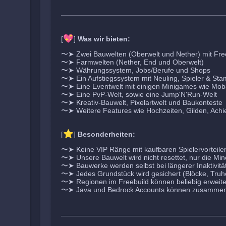
💖
[
]
Was wir bieten:
〜➤ Zwei Bauwelten (Oberwelt und Nether) mit Fre
〜➤ Farmwelten (Nether, End und Oberwelt)
〜➤ Währungssystem, Jobs/Berufe und Shops
〜➤ Ein Aufstiegssystem mit Neuling, Spieler & St
〜➤ Eine Eventwelt mit einigen Minigames wie Mo
〜➤ Eine PvP-Welt, sowie eine Jump'N'Run-Welt
〜➤ Kreativ-Bauwelt, Pixelartwelt und Baukonteste
〜➤ Weitere Features wie Hochzeiten, Gilden, Achi
⭐
[
]
Besonderheiten:
〜➤ Keine VIP Ränge mit kaufbaren Spielervorteile
〜➤ Unsere Bauwelt wird nicht resettet, nur die Mi
〜➤ Bauwerke werden selbst bei längerer Inaktivität 
〜➤ Jedes Grundstück wird gesichert (Blöcke, Truhe
〜➤ Regionen im Freebuild können beliebig erweite
〜➤ Java und Bedrock Accounts können zusammen 