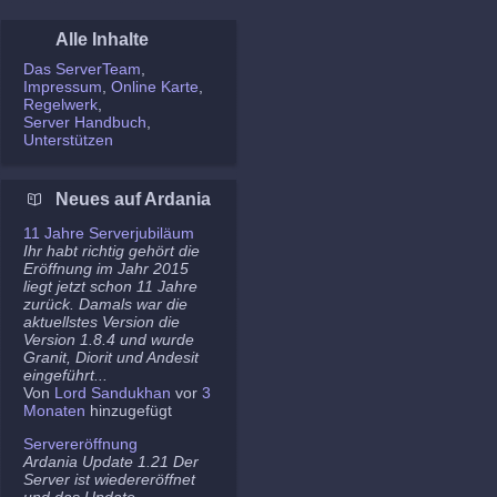
Alle Inhalte
Das ServerTeam
Impressum
Online Karte
Regelwerk
Server Handbuch
Unterstützen
Neues auf Ardania
11 Jahre Serverjubiläum
Ihr habt richtig gehört die
Eröffnung im Jahr 2015
liegt jetzt schon 11 Jahre
zurück. Damals war die
aktuellstes Version die
Version 1.8.4 und wurde
Granit, Diorit und Andesit
eingeführt...
Von
Lord Sandukhan
vor
3
Monaten
hinzugefügt
Servereröffnung
Ardania Update 1.21 Der
Server ist wiedereröffnet
und das Update