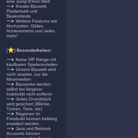
eine Jump'N'Run-Welt
〜➤ Kreativ-Bauwelt,
Pixelartwelt und
Baukonteste
〜➤ Weitere Features wie
Hochzeiten, Gilden,
Achievements und vieles
mehr!
⭐
[
]
Besonderheiten:
〜➤ Keine VIP Ränge mit
kaufbaren Spielervorteilen
〜➤ Unsere Bauwelt wird
nicht resettet, nur die
Minenwelten
〜➤ Bauwerke werden
selbst bei längerer
Inaktivität nicht entfernt
〜➤ Jedes Grundstück
wird gesichert (Blöcke,
Truhen, Tiere, etc)
〜➤ Regionen im
Freebuild können beliebig
erweitert werden.
〜➤ Java und Bedrock
Accounts können