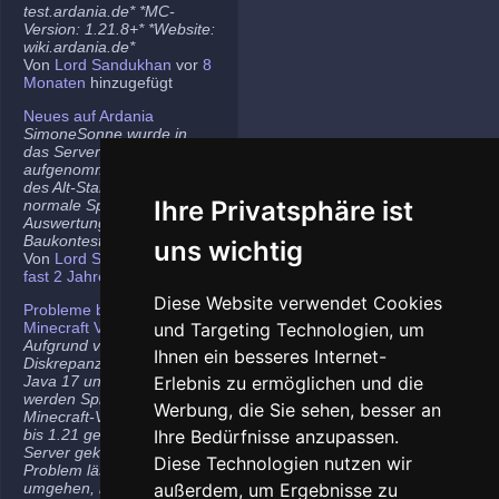
test.ardania.de* *MC-
Version: 1.21.8+* *Website:
wiki.ardania.de*
Von
Lord Sandukhan
vor
8
Monaten
hinzugefügt
Neues auf Ardania
SimoneSonne wurde in
das Server-Team
aufgenommen, Freigabe
des Alt-Stammi Ranges für
Ihre Privatsphäre ist
normale Spieler,
Auswertung des letzten
Baukontest.
uns wichtig
Von
Lord Sandukhan
vor
fast 2 Jahren
hinzugefügt
Diese Website verwendet Cookies
Probleme bei neueren
Minecraft Versionen
und Targeting Technologien, um
Aufgrund von
Ihnen ein besseres Internet-
Diskrepanzen zwischen
Java 17 und Java 21
Erlebnis zu ermöglichen und die
werden Spieler auf den
Werbung, die Sie sehen, besser an
Minecraft-Versionen 1.20.5
bis 1.21 gelegentlich vom
Ihre Bedürfnisse anzupassen.
Server gekickt. Das
Diese Technologien nutzen wir
Problem lässt sich
umgehen, indem ihr die
außerdem, um Ergebnisse zu