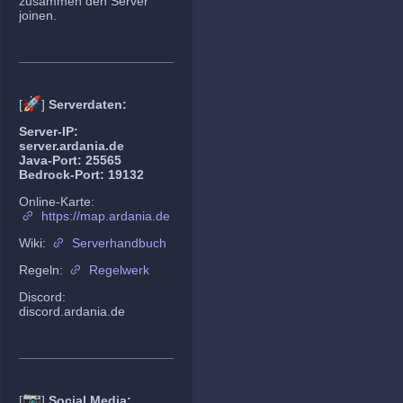
zusammen den Server
joinen.
🚀
[
]
Serverdaten:
Server-IP:
server.ardania.de
Java-Port: 25565
Bedrock-Port: 19132
Online-Karte:
https://map.ardania.de
Wiki:
Serverhandbuch
Regeln:
Regelwerk
Discord:
discord.ardania.de
📷
[
]
Social Media: