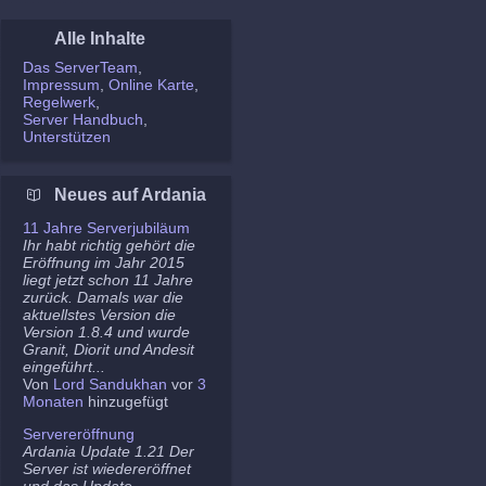
Alle Inhalte
Das ServerTeam
Impressum
Online Karte
Regelwerk
Server Handbuch
Unterstützen
Neues auf Ardania
11 Jahre Serverjubiläum
Ihr habt richtig gehört die
Eröffnung im Jahr 2015
liegt jetzt schon 11 Jahre
zurück. Damals war die
aktuellstes Version die
Version 1.8.4 und wurde
Granit, Diorit und Andesit
eingeführt...
Von
Lord Sandukhan
vor
3
Monaten
hinzugefügt
Servereröffnung
Ardania Update 1.21 Der
Server ist wiedereröffnet
und das Update