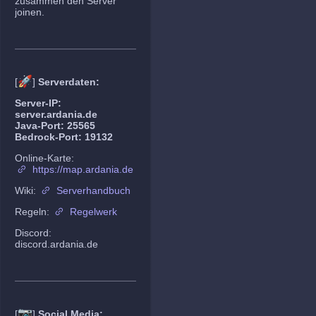
zusammen den Server
joinen.
🚀
[
]
Serverdaten:
Server-IP:
server.ardania.de
Java-Port: 25565
Bedrock-Port: 19132
Online-Karte:
https://map.ardania.de
Wiki:
Serverhandbuch
Regeln:
Regelwerk
Discord:
discord.ardania.de
📷
[
]
Social Media: