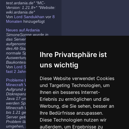
test.ardania.de* *MC-
Version: 1.21.8+* *Website:
wiki.ardania.de*
Von
Lord Sandukhan
vor
8
Monaten
hinzugefügt
Neues auf Ardania
SimoneSonne wurde in
das Server-Team
aufgenommen, Freigabe
des Alt-Stammi Ranges für
Ihre Privatsphäre ist
normale Spieler,
Auswertung des letzten
Baukontest.
uns wichtig
Von
Lord Sandukhan
vor
fast 2 Jahren
hinzugefügt
Diese Website verwendet Cookies
Probleme bei neueren
Minecraft Versionen
und Targeting Technologien, um
Aufgrund von
Ihnen ein besseres Internet-
Diskrepanzen zwischen
Java 17 und Java 21
Erlebnis zu ermöglichen und die
werden Spieler auf den
Werbung, die Sie sehen, besser an
Minecraft-Versionen 1.20.5
bis 1.21 gelegentlich vom
Ihre Bedürfnisse anzupassen.
Server gekickt. Das
Diese Technologien nutzen wir
Problem lässt sich
umgehen, indem ihr die
außerdem, um Ergebnisse zu