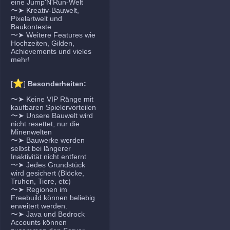
eine Jump'N'Run-Welt
〜➤ Kreativ-Bauwelt,
Pixelartwelt und
Baukonteste
〜➤ Weitere Features wie
Hochzeiten, Gilden,
Achievements und vieles
mehr!
⭐
[
]
Besonderheiten:
〜➤ Keine VIP Ränge mit
kaufbaren Spielervorteilen
〜➤ Unsere Bauwelt wird
nicht resettet, nur die
Minenwelten
〜➤ Bauwerke werden
selbst bei längerer
Inaktivität nicht entfernt
〜➤ Jedes Grundstück
wird gesichert (Blöcke,
Truhen, Tiere, etc)
〜➤ Regionen im
Freebuild können beliebig
erweitert werden.
〜➤ Java und Bedrock
Accounts können