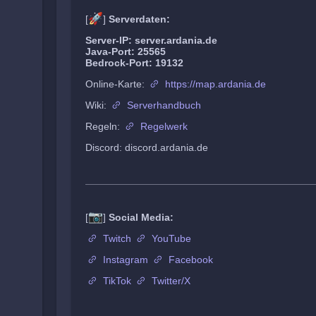
🚀
[
]
Serverdaten:
Server-IP: server.ardania.de
Java-Port: 25565
Bedrock-Port: 19132
Online-Karte:
https://map.ardania.de
Wiki:
Serverhandbuch
Regeln:
Regelwerk
Discord: discord.ardania.de
📷
[
]
Social Media:
Twitch
YouTube
Instagram
Facebook
TikTok
Twitter/X