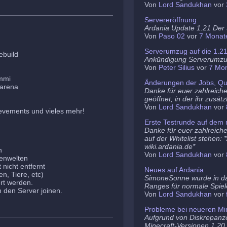
Von
Lord Sandukhan
vor
Servereröffnung
Ardania Update 1.21 Der S
Von
Paso 02
vor
7 Monat
Serverumzug auf die 1.2
ebuild
Ankündigung Serverumz
Von
Peter Silius
vor
7 Mo
ammi
Änderungen der Jobs, Qu
barena
Danke für euer zahlreich
geöffnet, in der ihr zusä
Von
Lord Sandukhan
vor
evements und vieles mehr!
Erste Testrunde auf dem 
Danke für euer zahlreiche
auf der Whitelist stehen:
wiki.ardania.de*
n
Von
Lord Sandukhan
vor
nenwelten
nicht entfernt
Neues auf Ardania
n, Tiere, etc)
SimoneSonne wurde in d
rt werden.
Ranges für normale Spiel
den Server joinen.
Von
Lord Sandukhan
vor
Probleme bei neueren Min
Aufgrund von Diskrepanz
Minecraft-Versionen 1.20.