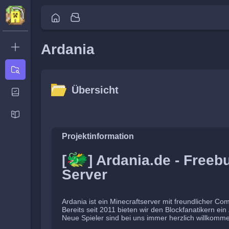
Ardania
Neues
Ticket
Übersicht
Übersicht
Aktivität
Neuigkeiten
Übersicht
Aktivität
Neuigkeiten
Projektinformation
🐲
[
] Ardania.de - Freebu
Server
Ardania ist ein Minecraftserver mit freundlicher Co
Bereits seit 2011 bieten wir den Blockfanatikern ei
Neue Spieler sind bei uns immer herzlich willkomm