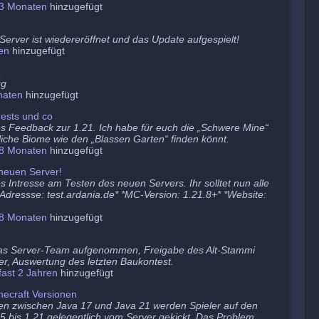
3 Monaten
hinzugefügt
erver ist wiedereröffnet und das Update aufgespielt!
en
hinzugefügt
1
ug
naten
hinzugefügt
ests und co
es Feedback zur 1.21. Ich habe für euch die „Schwere Mine“
tzliche Biome wie den „Blassen Garten“ finden könnt.
8 Monaten
hinzugefügt
neuen Server!
s Intresse am Testen des neuen Servers. Ihr solltet nun alle
 *Adressse: test.ardania.de* *MC-Version: 1.21.8+* *Website:
8 Monaten
hinzugefügt
as Server-Team aufgenommen, Freigabe des Alt-Stammi
er, Auswertung des letzten Baukontest.
fast 2 Jahren
hinzugefügt
ecraft Versionen
en zwischen Java 17 und Java 21 werden Spieler auf den
5 bis 1.21 gelegentlich vom Server gekickt. Das Problem