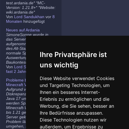
test.ardania.de* *MC-
Version: 1.21.8+* *Website:
wiki.ardania.de*
Von
Lord Sandukhan
vor
8
Monaten
hinzugefügt
Neues auf Ardania
SimoneSonne wurde in
das Server-Team
aufgenommen, Freigabe
des Alt-Stammi Ranges für
Ihre Privatsphäre ist
normale Spieler,
Auswertung des letzten
Baukontest.
uns wichtig
Von
Lord Sandukhan
vor
fast 2 Jahren
hinzugefügt
Diese Website verwendet Cookies
Probleme bei neueren
Minecraft Versionen
und Targeting Technologien, um
Aufgrund von
Ihnen ein besseres Internet-
Diskrepanzen zwischen
Java 17 und Java 21
Erlebnis zu ermöglichen und die
werden Spieler auf den
Werbung, die Sie sehen, besser an
Minecraft-Versionen 1.20.5
bis 1.21 gelegentlich vom
Ihre Bedürfnisse anzupassen.
Server gekickt. Das
Diese Technologien nutzen wir
Problem lässt sich
umgehen, indem ihr die
außerdem, um Ergebnisse zu