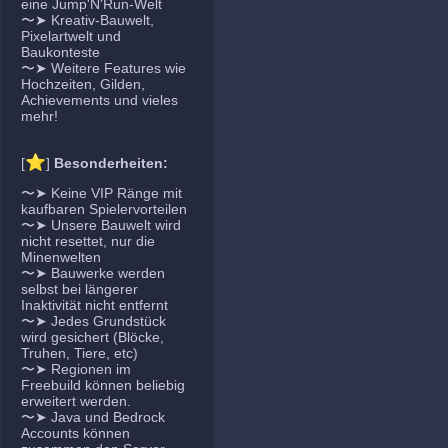
eine Jump'N'Run-Welt
〜➤ Kreativ-Bauwelt,
Pixelartwelt und
Baukonteste
〜➤ Weitere Features wie
Hochzeiten, Gilden,
Achievements und vieles
mehr!
⭐
[
]
Besonderheiten:
〜➤ Keine VIP Ränge mit
kaufbaren Spielervorteilen
〜➤ Unsere Bauwelt wird
nicht resettet, nur die
Minenwelten
〜➤ Bauwerke werden
selbst bei längerer
Inaktivität nicht entfernt
〜➤ Jedes Grundstück
wird gesichert (Blöcke,
Truhen, Tiere, etc)
〜➤ Regionen im
Freebuild können beliebig
erweitert werden.
〜➤ Java und Bedrock
Accounts können