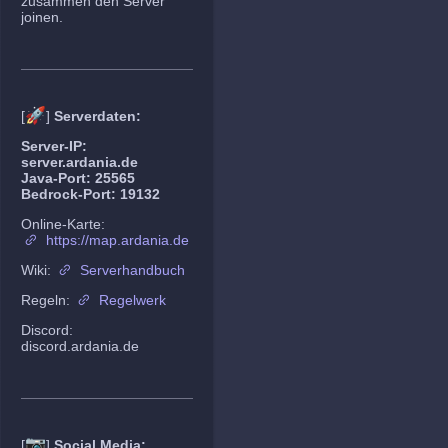
zusammen den Server
joinen.
🚀
[
]
Serverdaten:
Server-IP:
server.ardania.de
Java-Port: 25565
Bedrock-Port: 19132
Online-Karte:
https://map.ardania.de
Wiki:
Serverhandbuch
Regeln:
Regelwerk
Discord:
discord.ardania.de
📷
[
]
Social Media: