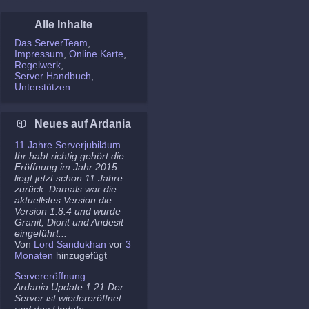
Alle Inhalte
Das ServerTeam
Impressum
Online Karte
Regelwerk
Server Handbuch
Unterstützen
Neues auf Ardania
11 Jahre Serverjubiläum
Ihr habt richtig gehört die
Eröffnung im Jahr 2015
liegt jetzt schon 11 Jahre
zurück. Damals war die
aktuellstes Version die
Version 1.8.4 und wurde
Granit, Diorit und Andesit
eingeführt...
Von
Lord Sandukhan
vor
3
Monaten
hinzugefügt
Servereröffnung
Ardania Update 1.21 Der
Server ist wiedereröffnet
und das Update