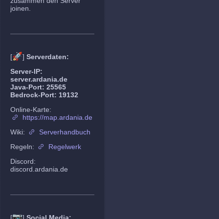
zusammen den Server
joinen.
🚀
[
]
Serverdaten:
Server-IP:
server.ardania.de
Java-Port: 25565
Bedrock-Port: 19132
Online-Karte:
https://map.ardania.de
Wiki:
Serverhandbuch
Regeln:
Regelwerk
Discord:
discord.ardania.de
📷
[
]
Social Media: