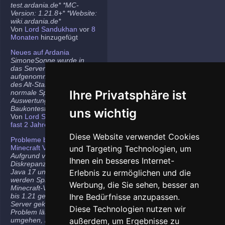
test.ardania.de* *MC-
Version: 1.21.8+* *Website:
wiki.ardania.de*
Von
Lord Sandukhan
vor
8
Monaten
hinzugefügt
Neues auf Ardania
SimoneSonne wurde in
das Server-Team
aufgenommen, Freigabe
des Alt-Stammi Ranges für
Ihre Privatsphäre ist
normale Spieler,
Auswertung des letzten
Baukontest.
uns wichtig
Von
Lord Sandukhan
vor
fast 2 Jahren
hinzugefügt
Diese Website verwendet Cookies
Probleme bei neueren
Minecraft Versionen
und Targeting Technologien, um
Aufgrund von
Ihnen ein besseres Internet-
Diskrepanzen zwischen
Java 17 und Java 21
Erlebnis zu ermöglichen und die
werden Spieler auf den
Werbung, die Sie sehen, besser an
Minecraft-Versionen 1.20.5
bis 1.21 gelegentlich vom
Ihre Bedürfnisse anzupassen.
Server gekickt. Das
Diese Technologien nutzen wir
Problem lässt sich
umgehen, indem ihr die
außerdem, um Ergebnisse zu