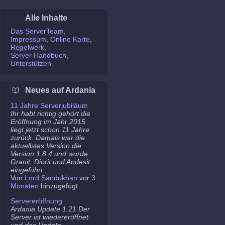
Alle Inhalte
Das ServerTeam
Impressum
Online Karte
Regelwerk
Server Handbuch
Unterstützen
Neues auf Ardania
11 Jahre Serverjubiläum
Ihr habt richtig gehört die
Eröffnung im Jahr 2015
liegt jetzt schon 11 Jahre
zurück. Damals war die
aktuellstes Version die
Version 1.8.4 und wurde
Granit, Diorit und Andesit
eingeführt...
Von
Lord Sandukhan
vor
3
Monaten
hinzugefügt
Servereröffnung
Ardania Update 1.21 Der
Server ist wiedereröffnet
und das Update