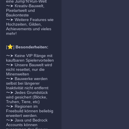
eine Jump'N'Run-Welt
〜➤ Kreativ-Bauwelt,
Pixelartwelt und
Baukonteste
〜➤ Weitere Features wie
Hochzeiten, Gilden,
Achievements und vieles
mehr!
⭐
[
]
Besonderheiten:
〜➤ Keine VIP Ränge mit
kaufbaren Spielervorteilen
〜➤ Unsere Bauwelt wird
nicht resettet, nur die
Minenwelten
〜➤ Bauwerke werden
selbst bei längerer
Inaktivität nicht entfernt
〜➤ Jedes Grundstück
wird gesichert (Blöcke,
Truhen, Tiere, etc)
〜➤ Regionen im
Freebuild können beliebig
erweitert werden.
〜➤ Java und Bedrock
Accounts können