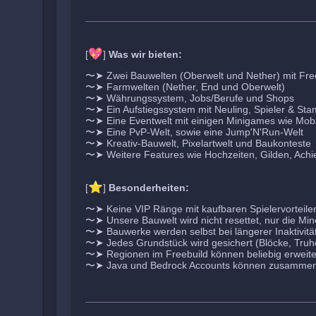
💖
[
]
Was wir bieten:
〜➤ Zwei Bauwelten (Oberwelt und Nether) mit Fre
〜➤ Farmwelten (Nether, End und Oberwelt)
〜➤ Währungssystem, Jobs/Berufe und Shops
〜➤ Ein Aufstiegssystem mit Neuling, Spieler & St
〜➤ Eine Eventwelt mit einigen Minigames wie Mo
〜➤ Eine PvP-Welt, sowie eine Jump'N'Run-Welt
〜➤ Kreativ-Bauwelt, Pixelartwelt und Baukonteste
〜➤ Weitere Features wie Hochzeiten, Gilden, Achi
⭐
[
]
Besonderheiten:
〜➤ Keine VIP Ränge mit kaufbaren Spielervorteile
〜➤ Unsere Bauwelt wird nicht resettet, nur die Mi
〜➤ Bauwerke werden selbst bei längerer Inaktivität 
〜➤ Jedes Grundstück wird gesichert (Blöcke, Truhe
〜➤ Regionen im Freebuild können beliebig erweite
〜➤ Java und Bedrock Accounts können zusammen 