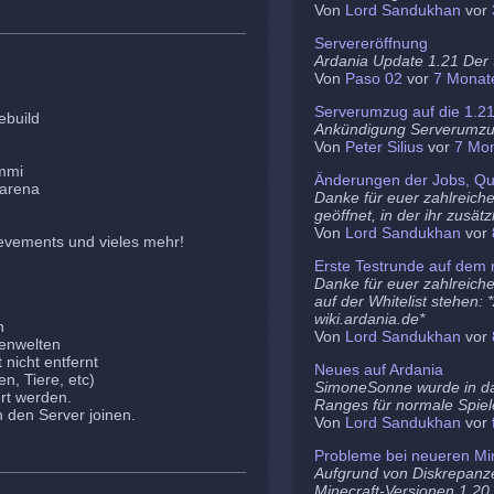
Von
Lord Sandukhan
vor
Servereröffnung
Ardania Update 1.21 Der S
Von
Paso 02
vor
7 Monat
Serverumzug auf die 1.2
ebuild
Ankündigung Serverumz
Von
Peter Silius
vor
7 Mo
ammi
Änderungen der Jobs, Qu
barena
Danke für euer zahlreich
geöffnet, in der ihr zusä
Von
Lord Sandukhan
vor
evements und vieles mehr!
Erste Testrunde auf dem 
Danke für euer zahlreiche
auf der Whitelist stehen:
wiki.ardania.de*
n
Von
Lord Sandukhan
vor
nenwelten
nicht entfernt
Neues auf Ardania
n, Tiere, etc)
SimoneSonne wurde in d
rt werden.
Ranges für normale Spiel
den Server joinen.
Von
Lord Sandukhan
vor
Probleme bei neueren Min
Aufgrund von Diskrepanz
Minecraft-Versionen 1.20.