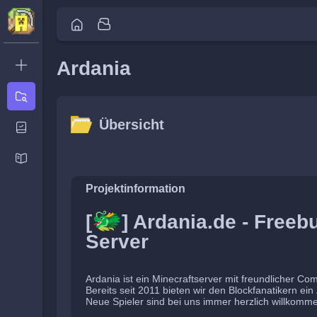
Ardania
Neues
Ticket
Übersicht
Übersicht
Aktivität
Neuigkeiten
Übersicht
Aktivität
Neuigkeiten
Projektinformation
🐲
[
] Ardania.de - Freebu
Server
Ardania ist ein Minecraftserver mit freundlicher Co
Bereits seit 2011 bieten wir den Blockfanatikern ei
Neue Spieler sind bei uns immer herzlich willkomm