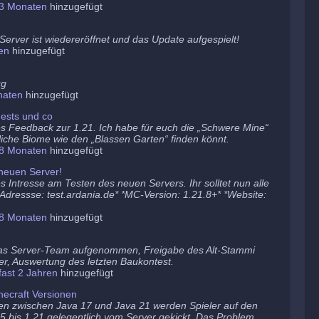
3 Monaten
hinzugefügt
erver ist wiedereröffnet und das Update aufgespielt!
en
hinzugefügt
1
ug
naten
hinzugefügt
ests und co
es Feedback zur 1.21. Ich habe für euch die „Schwere Mine“
tzliche Biome wie den „Blassen Garten“ finden könnt.
8 Monaten
hinzugefügt
neuen Server!
s Intresse am Testen des neuen Servers. Ihr solltet nun alle
 *Adressse: test.ardania.de* *MC-Version: 1.21.8+* *Website:
8 Monaten
hinzugefügt
as Server-Team aufgenommen, Freigabe des Alt-Stammi
er, Auswertung des letzten Baukontest.
fast 2 Jahren
hinzugefügt
ecraft Versionen
en zwischen Java 17 und Java 21 werden Spieler auf den
5 bis 1.21 gelegentlich vom Server gekickt. Das Problem