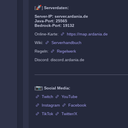
🚀
[
]
Serverdaten:
Server-IP: server.ardania.de
Java-Port: 25565
Bedrock-Port: 19132
Online-Karte:
https://map.ardania.de
Wiki:
Serverhandbuch
Regeln:
Regelwerk
Discord: discord.ardania.de
📷
[
]
Social Media:
Twitch
YouTube
Instagram
Facebook
TikTok
Twitter/X