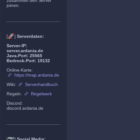
zusammen den Server
joinen.
🚀
[
]
Serverdaten:
Server-IP:
server.ardania.de
Java-Port: 25565
Bedrock-Port: 19132
Online-Karte:
https://map.ardania.de
Wiki:
Serverhandbuch
Regeln:
Regelwerk
Discord:
discord.ardania.de
📷
[
]
Social Media: