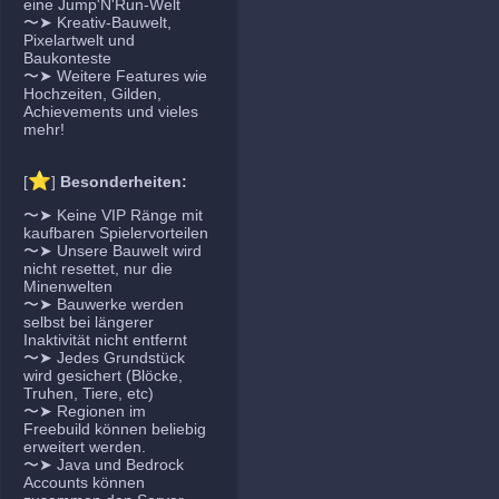
eine Jump'N'Run-Welt
〜➤ Kreativ-Bauwelt,
Pixelartwelt und
Baukonteste
〜➤ Weitere Features wie
Hochzeiten, Gilden,
Achievements und vieles
mehr!
⭐
[
]
Besonderheiten:
〜➤ Keine VIP Ränge mit
kaufbaren Spielervorteilen
〜➤ Unsere Bauwelt wird
nicht resettet, nur die
Minenwelten
〜➤ Bauwerke werden
selbst bei längerer
Inaktivität nicht entfernt
〜➤ Jedes Grundstück
wird gesichert (Blöcke,
Truhen, Tiere, etc)
〜➤ Regionen im
Freebuild können beliebig
erweitert werden.
〜➤ Java und Bedrock
Accounts können