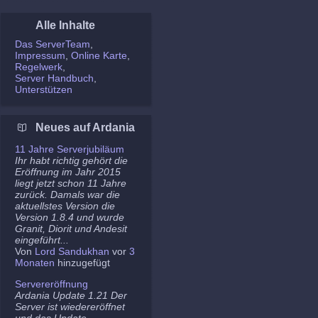
Alle Inhalte
Das ServerTeam
Impressum
Online Karte
Regelwerk
Server Handbuch
Unterstützen
Neues auf Ardania
11 Jahre Serverjubiläum
Ihr habt richtig gehört die
Eröffnung im Jahr 2015
liegt jetzt schon 11 Jahre
zurück. Damals war die
aktuellstes Version die
Version 1.8.4 und wurde
Granit, Diorit und Andesit
eingeführt...
Von
Lord Sandukhan
vor
3
Monaten
hinzugefügt
Servereröffnung
Ardania Update 1.21 Der
Server ist wiedereröffnet
und das Update