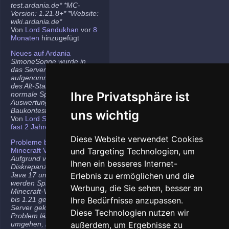
test.ardania.de* *MC-
Version: 1.21.8+* *Website:
wiki.ardania.de*
Von
Lord Sandukhan
vor
8
Monaten
hinzugefügt
Neues auf Ardania
SimoneSonne wurde in
das Server-Team
aufgenommen, Freigabe
des Alt-Stammi Ranges für
Ihre Privatsphäre ist
normale Spieler,
Auswertung des letzten
Baukontest.
uns wichtig
Von
Lord Sandukhan
vor
fast 2 Jahren
hinzugefügt
Diese Website verwendet Cookies
Probleme bei neueren
Minecraft Versionen
und Targeting Technologien, um
Aufgrund von
Ihnen ein besseres Internet-
Diskrepanzen zwischen
Java 17 und Java 21
Erlebnis zu ermöglichen und die
werden Spieler auf den
Werbung, die Sie sehen, besser an
Minecraft-Versionen 1.20.5
bis 1.21 gelegentlich vom
Ihre Bedürfnisse anzupassen.
Server gekickt. Das
Diese Technologien nutzen wir
Problem lässt sich
umgehen, indem ihr die
außerdem, um Ergebnisse zu