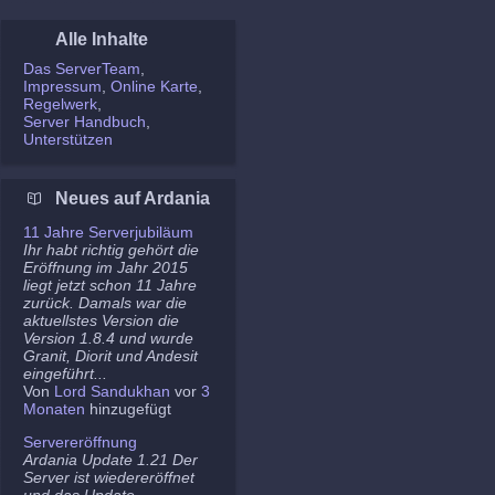
Alle Inhalte
Das ServerTeam
Impressum
Online Karte
Regelwerk
Server Handbuch
Unterstützen
Neues auf Ardania
11 Jahre Serverjubiläum
Ihr habt richtig gehört die
Eröffnung im Jahr 2015
liegt jetzt schon 11 Jahre
zurück. Damals war die
aktuellstes Version die
Version 1.8.4 und wurde
Granit, Diorit und Andesit
eingeführt...
Von
Lord Sandukhan
vor
3
Monaten
hinzugefügt
Servereröffnung
Ardania Update 1.21 Der
Server ist wiedereröffnet
und das Update