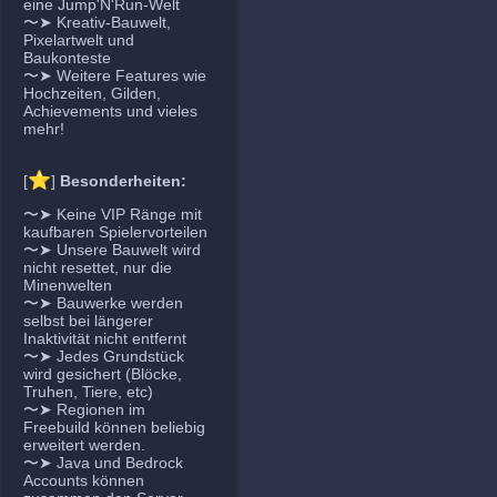
eine Jump'N'Run-Welt
〜➤ Kreativ-Bauwelt,
Pixelartwelt und
Baukonteste
〜➤ Weitere Features wie
Hochzeiten, Gilden,
Achievements und vieles
mehr!
⭐
[
]
Besonderheiten:
〜➤ Keine VIP Ränge mit
kaufbaren Spielervorteilen
〜➤ Unsere Bauwelt wird
nicht resettet, nur die
Minenwelten
〜➤ Bauwerke werden
selbst bei längerer
Inaktivität nicht entfernt
〜➤ Jedes Grundstück
wird gesichert (Blöcke,
Truhen, Tiere, etc)
〜➤ Regionen im
Freebuild können beliebig
erweitert werden.
〜➤ Java und Bedrock
Accounts können