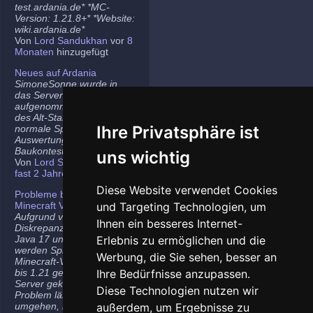
test.ardania.de* *MC-
Version: 1.21.8+* *Website:
wiki.ardania.de*
Von
Lord Sandukhan
vor
8
Monaten
hinzugefügt
Neues auf Ardania
SimoneSonne wurde in
das Server-Team
aufgenommen, Freigabe
des Alt-Stammi Ranges für
Ihre Privatsphäre ist
normale Spieler,
Auswertung des letzten
Baukontest.
uns wichtig
Von
Lord Sandukhan
vor
fast 2 Jahren
hinzugefügt
Diese Website verwendet Cookies
Probleme bei neueren
Minecraft Versionen
und Targeting Technologien, um
Aufgrund von
Ihnen ein besseres Internet-
Diskrepanzen zwischen
Java 17 und Java 21
Erlebnis zu ermöglichen und die
werden Spieler auf den
Werbung, die Sie sehen, besser an
Minecraft-Versionen 1.20.5
bis 1.21 gelegentlich vom
Ihre Bedürfnisse anzupassen.
Server gekickt. Das
Diese Technologien nutzen wir
Problem lässt sich
umgehen, indem ihr die
außerdem, um Ergebnisse zu