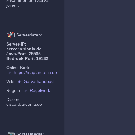
zusammen den Server
joinen.
🚀
[
]
Serverdaten:
Server-IP:
server.ardania.de
Java-Port: 25565
Bedrock-Port: 19132
Online-Karte:
https://map.ardania.de
Wiki:
Serverhandbuch
Regeln:
Regelwerk
Discord:
discord.ardania.de
📷
[
]
Social Media: