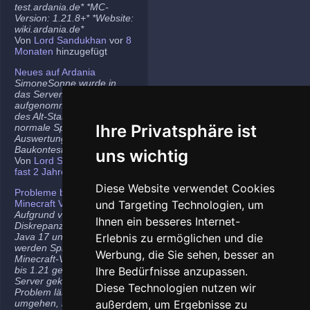
test.ardania.de* *MC-
Version: 1.21.8+* *Website:
wiki.ardania.de*
Von
Lord Sandukhan
vor
8
Monaten
hinzugefügt
Neues auf Ardania
SimoneSonne wurde in
das Server-Team
aufgenommen, Freigabe
des Alt-Stammi Ranges für
Ihre Privatsphäre ist
normale Spieler,
Auswertung des letzten
Baukontest.
uns wichtig
Von
Lord Sandukhan
vor
fast 2 Jahren
hinzugefügt
Diese Website verwendet Cookies
Probleme bei neueren
Minecraft Versionen
und Targeting Technologien, um
Aufgrund von
Ihnen ein besseres Internet-
Diskrepanzen zwischen
Java 17 und Java 21
Erlebnis zu ermöglichen und die
werden Spieler auf den
Werbung, die Sie sehen, besser an
Minecraft-Versionen 1.20.5
bis 1.21 gelegentlich vom
Ihre Bedürfnisse anzupassen.
Server gekickt. Das
Diese Technologien nutzen wir
Problem lässt sich
umgehen, indem ihr die
außerdem, um Ergebnisse zu