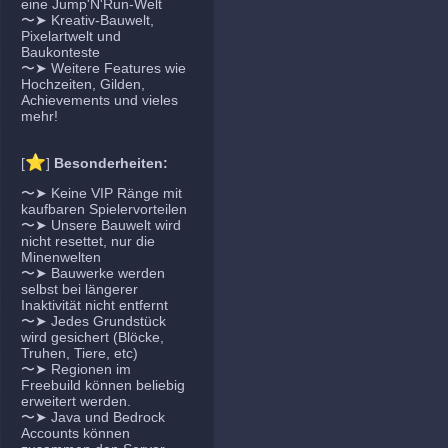
eine Jump'N'Run-Welt
〜➤ Kreativ-Bauwelt,
Pixelartwelt und
Baukonteste
〜➤ Weitere Features wie
Hochzeiten, Gilden,
Achievements und vieles
mehr!
⭐
[
]
Besonderheiten:
〜➤ Keine VIP Ränge mit
kaufbaren Spielervorteilen
〜➤ Unsere Bauwelt wird
nicht resettet, nur die
Minenwelten
〜➤ Bauwerke werden
selbst bei längerer
Inaktivität nicht entfernt
〜➤ Jedes Grundstück
wird gesichert (Blöcke,
Truhen, Tiere, etc)
〜➤ Regionen im
Freebuild können beliebig
erweitert werden.
〜➤ Java und Bedrock
Accounts können