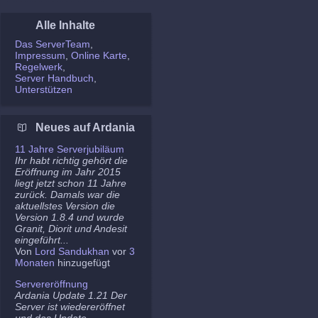
Alle Inhalte
Das ServerTeam
Impressum
Online Karte
Regelwerk
Server Handbuch
Unterstützen
Neues auf Ardania
11 Jahre Serverjubiläum
Ihr habt richtig gehört die
Eröffnung im Jahr 2015
liegt jetzt schon 11 Jahre
zurück. Damals war die
aktuellstes Version die
Version 1.8.4 und wurde
Granit, Diorit und Andesit
eingeführt...
Von
Lord Sandukhan
vor
3
Monaten
hinzugefügt
Servereröffnung
Ardania Update 1.21 Der
Server ist wiedereröffnet
und das Update