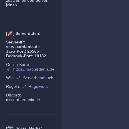
zusammen den Server
joinen.
🚀
[
]
Serverdaten:
Server-IP:
server.ardania.de
Java-Port: 25565
Bedrock-Port: 19132
Online-Karte:
https://map.ardania.de
Wiki:
Serverhandbuch
Regeln:
Regelwerk
Discord:
discord.ardania.de
📷
[
]
Social Media: