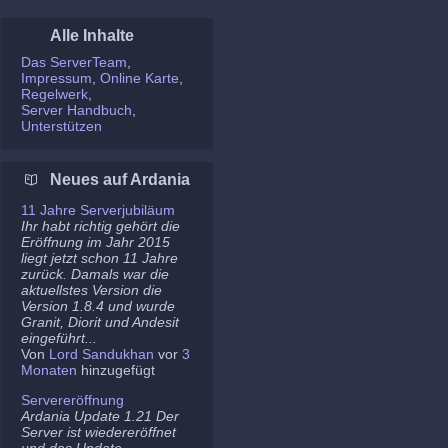
Alle Inhalte
Das ServerTeam
Impressum
Online Karte
Regelwerk
Server Handbuch
Unterstützen
Neues auf Ardania
11 Jahre Serverjubiläum
Ihr habt richtig gehört die
Eröffnung im Jahr 2015
liegt jetzt schon 11 Jahre
zurück. Damals war die
aktuellstes Version die
Version 1.8.4 und wurde
Granit, Diorit und Andesit
eingeführt...
Von
Lord Sandukhan
vor
3
Monaten
hinzugefügt
Servereröffnung
Ardania Update 1.21 Der
Server ist wiedereröffnet
und das Update