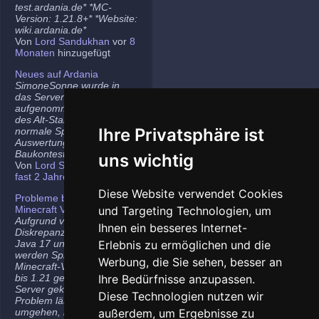
test.ardania.de* *MC-
Version: 1.21.8+* *Website:
wiki.ardania.de*
Von
Lord Sandukhan
vor
8
Monaten
hinzugefügt
Neues auf Ardania
SimoneSonne wurde in
das Server-Team
aufgenommen, Freigabe
des Alt-Stammi Ranges für
Ihre Privatsphäre ist
normale Spieler,
Auswertung des letzten
Baukontest.
uns wichtig
Von
Lord Sandukhan
vor
fast 2 Jahren
hinzugefügt
Diese Website verwendet Cookies
Probleme bei neueren
Minecraft Versionen
und Targeting Technologien, um
Aufgrund von
Ihnen ein besseres Internet-
Diskrepanzen zwischen
Java 17 und Java 21
Erlebnis zu ermöglichen und die
werden Spieler auf den
Werbung, die Sie sehen, besser an
Minecraft-Versionen 1.20.5
bis 1.21 gelegentlich vom
Ihre Bedürfnisse anzupassen.
Server gekickt. Das
Diese Technologien nutzen wir
Problem lässt sich
umgehen, indem ihr die
außerdem, um Ergebnisse zu