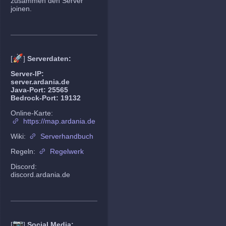
zusammen den Server
joinen.
🚀
[
]
Serverdaten:
Server-IP:
server.ardania.de
Java-Port: 25565
Bedrock-Port: 19132
Online-Karte:
https://map.ardania.de
Wiki:
Serverhandbuch
Regeln:
Regelwerk
Discord:
discord.ardania.de
📷
[
]
Social Media: