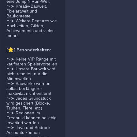
eine Jump'N'Run-Welt
〜➤ Kreativ-Bauwelt,
Pixelartwelt und
Baukonteste
〜➤ Weitere Features wie
Hochzeiten, Gilden,
Achievements und vieles
mehr!
⭐
[
]
Besonderheiten:
〜➤ Keine VIP Ränge mit
kaufbaren Spielervorteilen
〜➤ Unsere Bauwelt wird
nicht resettet, nur die
Minenwelten
〜➤ Bauwerke werden
selbst bei längerer
Inaktivität nicht entfernt
〜➤ Jedes Grundstück
wird gesichert (Blöcke,
Truhen, Tiere, etc)
〜➤ Regionen im
Freebuild können beliebig
erweitert werden.
〜➤ Java und Bedrock
Accounts können