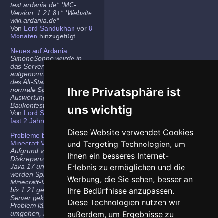
test.ardania.de* *MC-
Version: 1.21.8+* *Website:
wiki.ardania.de*
Von
Lord Sandukhan
vor
8
Monaten
hinzugefügt
Neues auf Ardania
SimoneSonne wurde in
das Server-Team
aufgenommen, Freigabe
des Alt-Stammi Ranges für
Ihre Privatsphäre ist
normale Spieler,
Auswertung des letzten
Baukontest.
uns wichtig
Von
Lord Sandukhan
vor
fast 2 Jahren
hinzugefügt
Diese Website verwendet Cookies
Probleme bei neueren
Minecraft Versionen
und Targeting Technologien, um
Aufgrund von
Ihnen ein besseres Internet-
Diskrepanzen zwischen
Java 17 und Java 21
Erlebnis zu ermöglichen und die
werden Spieler auf den
Werbung, die Sie sehen, besser an
Minecraft-Versionen 1.20.5
bis 1.21 gelegentlich vom
Ihre Bedürfnisse anzupassen.
Server gekickt. Das
Diese Technologien nutzen wir
Problem lässt sich
umgehen, indem ihr die
außerdem, um Ergebnisse zu