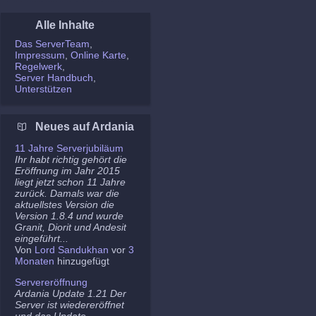
Alle Inhalte
Das ServerTeam
Impressum
Online Karte
Regelwerk
Server Handbuch
Unterstützen
Neues auf Ardania
11 Jahre Serverjubiläum
Ihr habt richtig gehört die
Eröffnung im Jahr 2015
liegt jetzt schon 11 Jahre
zurück. Damals war die
aktuellstes Version die
Version 1.8.4 und wurde
Granit, Diorit und Andesit
eingeführt...
Von
Lord Sandukhan
vor
3
Monaten
hinzugefügt
Servereröffnung
Ardania Update 1.21 Der
Server ist wiedereröffnet
und das Update