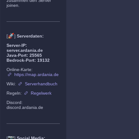
zusammen den Server
joinen.
🚀
[
]
Serverdaten:
Server-IP:
server.ardania.de
Java-Port: 25565
Bedrock-Port: 19132
Online-Karte:
https://map.ardania.de
Wiki:
Serverhandbuch
Regeln:
Regelwerk
Discord:
discord.ardania.de
📷
[
]
Social Media: